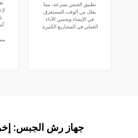
تق
تطبيق الجبس بسرعة، مما
لإع
يقلل من الوقت المستغرق
ب
في الإنشاء ويحسن الأداء
أط
العملي في المشاريع الكبيرة.
مست
ا
جهاز رش الجبس: إخراج 30 لتر/دقيقة، خالٍ من الغبار وحاصل عل