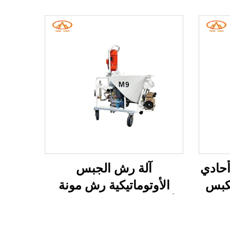
 فولت أحادي
آلة رش الجبس
كبس
الأوتوماتيكية رش مونة
نية
الأسمنت والرمال الجافة آلة
رش الجص الخالية من