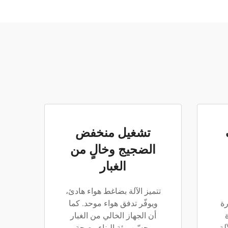
تشغيل منخفض
الضجيج وخالٍ من
الغبار
تتميز الآلة بضاغط هواء هادئ،
رة
ويوفّر تدفق هواء موحد. كما
أن الجهاز الخالي من الغبار
لة
يحسّن بيئة البناء وصحة