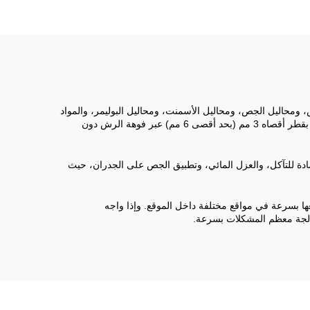
الغبار
ل ذاتية التمليس، ومحاليل الجص، ومحاليل الأسمنت، ومحاليل البوليمر، والمواد
العازلة للحرارة، ومحاليل مقاومة الحريق، وكذلك معجون الطبقة الأساسية المُطبق على الأسطح. تم تصميم الجهاز بحيث يمكنه تمرير جسيمات بقطر أقصاه 3 مم (بحد أقصى 6 مم) عبر فوهة الرش دون
 مضادة للتآكل، والعزل المائي، وتطبيق الجص على الجدران، حيث
ا بسرعة في مواقع مختلفة داخل الموقع. وإذا واجه