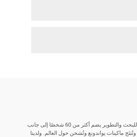
تُكمل خبرة يواندونغ التي تزيد عن 20 عامًا في مجال البحث والتطوير، وتصنيع ومبيعات معدات البناء، فريقًا احترافيًا للبحث والتطوير يضم أكثر من 60 شخصًا إلى جانب
وتُنتَج ماكينات يواندونغ وتُشحن حول العالم. ولدينا