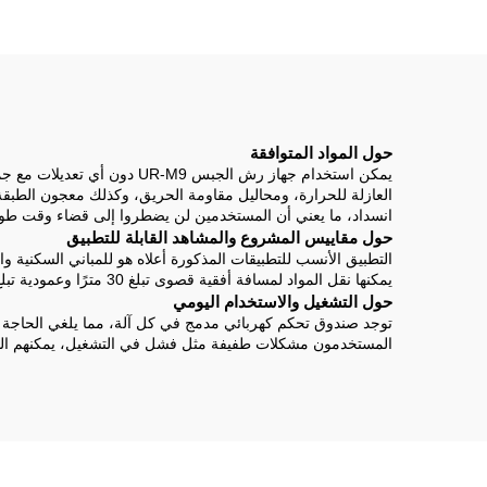
حول المواد المتوافقة
يمكن استخدام جهاز رش الجبس
انسداد، ما يعني أن المستخدمين لن يضطروا إلى قضاء وقت طو
حول مقاييس المشروع والمشاهد القابلة للتطبيق
التطبيق الأنسب للتطبيقات المذكورة أعلاه هو للمباني السكنية وا
يمكنها نقل المواد لمسافة أفقية قصوى تبلغ 30 مترًا وعمودية تبلغ 20 مترًا دون الحاجة إلى نقل المواد يدويًا عبر مواقع البناء المعقدة.
حول التشغيل والاستخدام اليومي
توجد صندوق تحكم كهربائي مدمج في كل آلة، مما يلغي الحاجة إل
المستخدمون مشكلات طفيفة مثل فشل في التشغيل، يمكنهم التحقق من مصدر الطاقة عند 380 فولت (باتباع الإرشادات