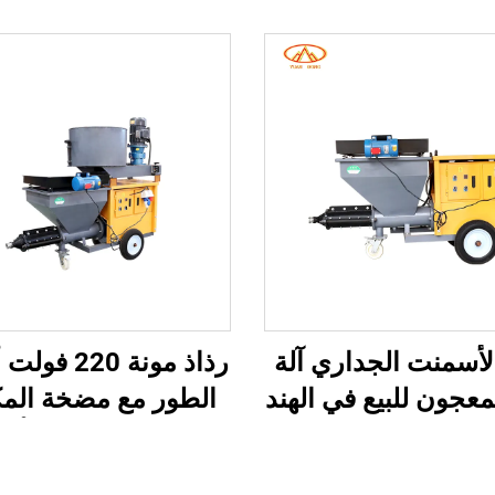
الأسمنت الجداري آلة
رذاذ مونة 220
عجون للبيع في الهند
الطور مع مضخة الم
مان سنة واحدة
آلة رش الجص الألما