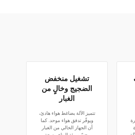
تشغيل منخفض
الضجيج وخالٍ من
الغبار
تتميز الآلة بضاغط هواء هادئ،
رة
ويوفّر تدفق هواء موحد. كما
أن الجهاز الخالي من الغبار
لة
يحسّن بيئة البناء وصحة