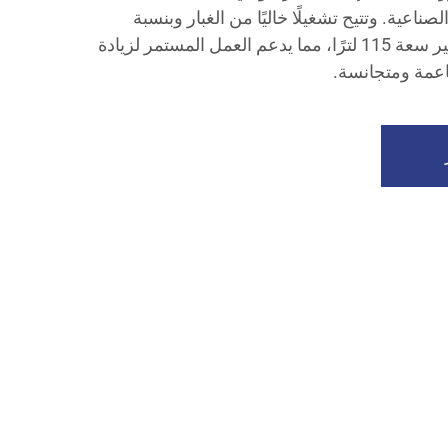
صناعية. وتتيح تشغيلًا خاليًا من الغبار وبنسبة
ضجيج منخفضة مع قادوس كبير سعة 115 لترًا، مما يدعم العمل المستمر لزيادة
اعمة ومتجانسة.