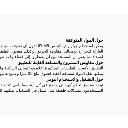
حول المواد المتوافقة
يمكن استخدام جهاز رش الجبس
انسداد، ما يعني أن المستخدمين لن يضطروا إلى قضاء وقت طو
حول مقاييس المشروع والمشاهد القابلة للتطبيق
التطبيق الأنسب للتطبيقات المذكورة أعلاه هو للمباني السكنية وا
يمكنها نقل المواد لمسافة أفقية قصوى تبلغ 30 مترًا وعمودية تبلغ 20 مترًا دون الحاجة إلى نقل المواد يدويًا عبر مواقع البناء المعقدة.
حول التشغيل والاستخدام اليومي
توجد صندوق تحكم كهربائي مدمج في كل آلة، مما يلغي الحاجة إل
المستخدمون مشكلات طفيفة مثل فشل في التشغيل، يمكنهم التحقق من مصدر الطاقة عند 380 فولت (باتباع الإرشادات