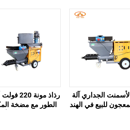
الأسمنت الجداري آلة
رذاذ مونة 220
عجون للبيع في الهند
الطور مع مضخة الم
مان سنة واحدة
آلة رش الجص الألما