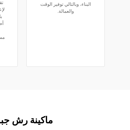
تق
البناء، وبالتالي توفير الوقت
لإع
والعمالة.
ب
أط
مست
ا
ماكينة رش جبس | 5.5 كيلوواط، خزان 115 لتر، خ