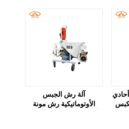
 فولت أحادي
آلة رش الجبس
كبس
الأوتوماتيكية رش مونة
نية
الأسمنت والرمال الجافة آلة
رش الجص الخالية من