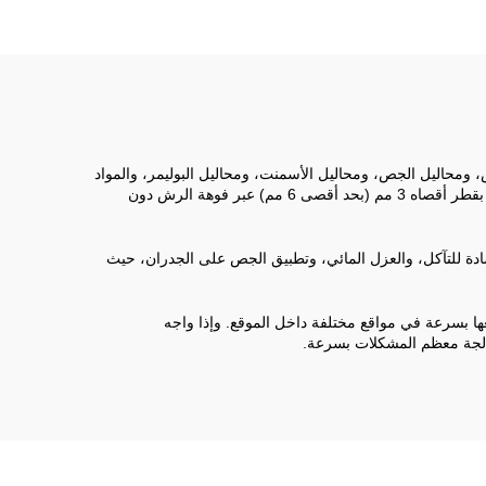
الغبار
ل ذاتية التمليس، ومحاليل الجص، ومحاليل الأسمنت، ومحاليل البوليمر، والمواد
العازلة للحرارة، ومحاليل مقاومة الحريق، وكذلك معجون الطبقة الأساسية المُطبق على الأسطح. تم تصميم الجهاز بحيث يمكنه تمرير جسيمات بقطر أقصاه 3 مم (بحد أقصى 6 مم) عبر فوهة الرش دون
 مضادة للتآكل، والعزل المائي، وتطبيق الجص على الجدران، حيث
ا بسرعة في مواقع مختلفة داخل الموقع. وإذا واجه