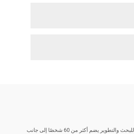
تُكمل خبرة يواندونغ التي تزيد عن 20 عامًا في مجال البحث والتطوير، وتصنيع ومبيعات معدات البناء، فريقًا احترافيًا للبحث والتطوير يضم أكثر من 60 شخصًا إلى جانب