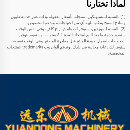
لماذا تختارنا
(1) بالنسبة للمستهلكين، منتجاتنا بأسعار معقولة وذات عمر خدمة طويل،
ونماذج المنتج يمكنها تلبية أي من احتياجاتك، وندعم التخصيص.
(2) بالنسبة للموردين، سنوفر لك هامش ربح كافٍ، وفي نفس الوقت
سنقدم خدمة ما بعد البيع لمنتجاتنا لمدة 1-3 سنوات. وسنقوم بتوفير
الفحوصات لضمان جودة المنتج قبل مغادرة المصنع. وفي الوقت نفسه،
سنوفر لك دعاية مجانية في بلدك، وندعم ألوان وت trademarks المنتجات
المخصصة.