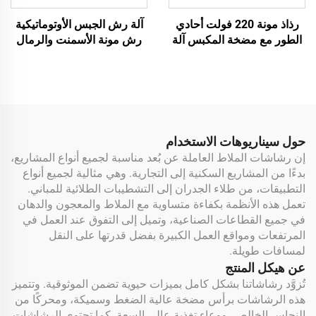
رذاذ مونة 220 فولت أحادي
آلة رش الجبس الأوتوماتيكية
الطور مع مضخة المكبس آلة
رش مونة الأسمنت والرمال
رش الجص الألمانية
الجافة آلة رش الجص الخالية
من الغبار
حول سيناريوهات الاستخدام
إن رشاشات الملاط العاملة عن بُعد مناسبة لجميع أنواع المشاريع،
بدءًا من المشاريع السكنية إلى التجارية. وهي مثالية لجميع أنواع
التطبيقات، من طلاء الجدران إلى التشطيبات الطلائية للمباني.
تعمل هذه الأنظمة بكفاءة متساوية مع الملاط والمعجون والدهان
في جميع القطاعات الصناعية، وتميل إلى التفوق عند العمل في
المرتفعات ومواقع العمل الكبيرة بفضل قدرتها على النقل
لمسافات طويلة.
عن هيكل المنتج
تُزوَّد رشاشاتنا بشكل كامل بميزات حيوية تضمن الموثوقية. وتتميز
هذه الرشاشات برأس مضخة عالية الضغط وسميكة، ومحركًا من
النحاس الخالص، ووعاء تغذية عالي السعة. كما تحتوي الرشاشات