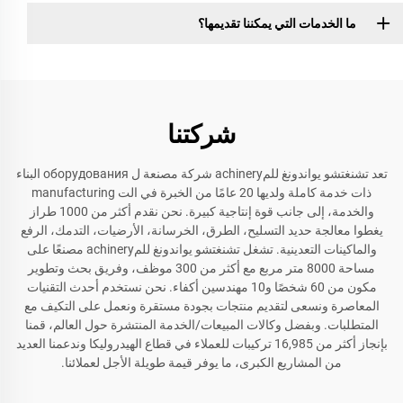
ما الخدمات التي يمكننا تقديمها؟
شركتنا
تعد تشنغتشو يواندونغ للمachinery شركة مصنعة ل оборудования البناء
ذات خدمة كاملة ولديها 20 عامًا من الخبرة في الت manufacturing
والخدمة، إلى جانب قوة إنتاجية كبيرة. نحن نقدم أكثر من 1000 طراز
يغطوا معالجة حديد التسليح، الطرق، الخرسانة، الأرضيات، التدمك، الرفع
والماكينات التعدينية. تشغل تشنغتشو يواندونغ للمachinery مصنعًا على
مساحة 8000 متر مربع مع أكثر من 300 موظف، وفريق بحث وتطوير
مكون من 60 شخصًا و10 مهندسين أكفاء. نحن نستخدم أحدث التقنيات
المعاصرة ونسعى لتقديم منتجات بجودة مستقرة ونعمل على التكيف مع
المتطلبات. وبفضل وكالات المبيعات/الخدمة المنتشرة حول العالم، قمنا
بإنجاز أكثر من 16,985 تركيبات للعملاء في قطاع الهيدروليكا وندعمنا العديد
من المشاريع الكبرى، ما يوفر قيمة طويلة الأجل لعملائنا.