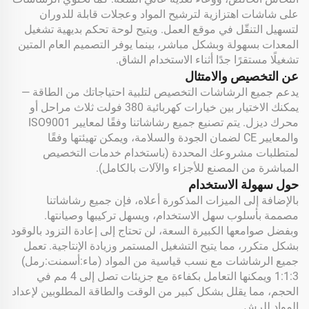
على شاشات اهتزازية لترشيح المواد وعجلات قابلة للدوران
لتسهيل التنقّل في موقع العمل. ويتيح لوحة تحكم بديهية تشغيل
المعدات بسهولة وبشكل مباشر، بينما يوفر التصميم العام المتين
تشغيلًا مستقرًا جدًا أثناء الاستخدام الشاق.
عن التخصيص والامتثال
يدعم جميع الرشاشات التخصيص لتلبية احتياجاتك من الطاقة —
يمكنك الاختيار بين خيارات كهربائية 380 فولت ثلاث مراحل أو
محرك ديزل. يتم تصنيع جميع رشاشاتنا وفقًا لمعايير ISO9001
والمعايير CE لضمان الجودة والسلامة، ويمكن تهيئتها وفقًا
لمتطلبات مشروعك المحددة (باستخدام خدمات التخصيص
المباشرة من المصنع للأجزاء والآلات بالكامل).
حول سهولة الاستخدام
بالإضافة إلى الميزات المذكورة أعلاه، فإن جميع رشاشاتنا
مصممة بأسلوب سهل الاستخدام، ويسهل تركيبها وصيانتها.
وبفضل صوامعها الكبيرة السعة، لن تحتاج إلى إعادة التزود بالوقود
بشكل متكرر، مما يتيح التشغيل المستمر وزيادة الإنتاجية. تعمل
جميع الرشاشات مع نسب قياسية من المواد (ماء:أسمنت:رمل)
1:1:3 ويمكنها التعامل بكفاءة مع جزيئات تصل إلى 4 مم في
الحجم، مما يقلل بشكل كبير من الوقت والطاقة المطلوبين لإعداد
المواد للرش.