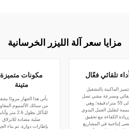
مزايا سعر آلة الليزر الخرسانية
داء تلقائي فعّال
مكونات متميزة
متينة
تتميز الماكينة بالتشغيل
لقائي وبسرعة مشي تصل
يأتي هذا الجهاز مزودًا بشف
إلى 55 متر/دقيقة؛ وهي
من سبائك الألمنيوم المقاو
مة لتقليل العمل اليدوي
للتآكل بطول 2.6 متر و
زيادة الكفاءة مع تحقيق
صلبة مضادة للانزلاق
صى إنتاجية في المشاريع
بإطارات دوارة. تم بناء الجه