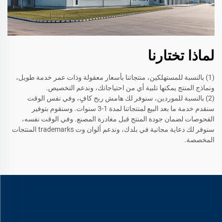
لماذا تختارنا
(1) بالنسبة للمستهلكين، منتجاتنا بأسعار معقولة وذات عمر خدمة طويل،
ونماذج المنتج يمكنها تلبية أي من احتياجاتك، وندعم التخصيص.
(2) بالنسبة للموردين، سنوفر لك هامش ربح كافٍ، وفي نفس الوقت
سنقدم خدمة ما بعد البيع لمنتجاتنا لمدة 1-3 سنوات. وسنقوم بتوفير
الفحوصات لضمان جودة المنتج قبل مغادرة المصنع. وفي الوقت نفسه،
سنوفر لك دعاية مجانية في بلدك، وندعم ألوان وت trademarks المنتجات
المخصصة.