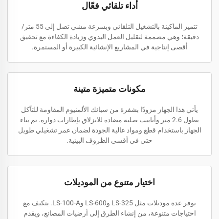
أداء تلقائي فعّال
تتميز الماكينة بالتشغيل التلقائي وبسرعة مشي تصل إلى 55 متر/
دقيقة؛ وهي مصممة لتقليل العمل اليدوي وزيادة الكفاءة مع تحقيق
أقصى إنتاجية في المشاريع الإنشائية الكبيرة أو المستمرة.
مكونات متميزة متينة
يأتي هذا الجهاز مزودًا بشفرة من سبائك الألمنيوم المقاومة للتآكل
بطول 2.6 متر وأنابيب صلبة مضادة للانزلاق بإطارات دوارة. تم بناء
الجهاز باستخدام قطع ومواد عالية الجودة لضمان عمر تشغيلي طويل
حتى في أقسى الظروف البيئية.
اختيار متنوع من الموديلات
يوفر عدة موديلات مثل LS-325 وLS-600 وLS-100-A. يتكيف مع
احتياجات متنوعة، من إنشاء الطرق إلى أرضيات المصانع، ويقدم