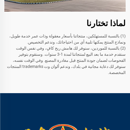
لماذا تختارنا
(1) بالنسبة للمستهلكين، منتجاتنا بأسعار معقولة وذات عمر خدمة طويل،
ونماذج المنتج يمكنها تلبية أي من احتياجاتك، وندعم التخصيص.
(2) بالنسبة للموردين، سنوفر لك هامش ربح كافٍ، وفي نفس الوقت
سنقدم خدمة ما بعد البيع لمنتجاتنا لمدة 1-3 سنوات. وسنقوم بتوفير
الفحوصات لضمان جودة المنتج قبل مغادرة المصنع. وفي الوقت نفسه،
سنوفر لك دعاية مجانية في بلدك، وندعم ألوان وت trademarks المنتجات
المخصصة.