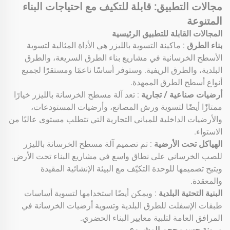
مجالات التطبيق: قابلة للتكيف مع احتياجات البناء
المتنوعة
المجالات القابلة للتطبيق الرئيسية
بناء الطرق
: ماكينة التسوية بالليزر هي الأداة المثالية لتسوية
الأسطح الخرسانية في مشاريع بناء الطرق السريعة، والطرق
البلدية، والطرق الريفية. وستوفر أساسًا ناعمًا ومستقرًا لجميع
أنواع أسطح الطرق الممهدة.
أرضيات صناعية / تجارية
: تعد آلة مسطح الخرسانة بالليزر خيارًا
ممتازًا أيضًا لتسوية ورش المصانع، وأرضيات المستودعات،
والأرضيات الداخلية للمباني التجارية التي تتطلب مستوى عاليًا من
الاستواء.
الهياكل تحت الأرضية
: تم تصميم آلة مسطح الخرسانة بالليزر
للصب الخرساني على نطاق واسع في مشاريع البناء تحت الأرض.
ويتيح تصميمها للوحدة التكيّف مع البيئة الإنشائية المقيدة
والمعقدة.
البنية التحتية البلدية
: ويمكن أيضًا استخدامها لتسوية أساسات
طبقات الإسفلت للطرق البلدية وتسوية أرضيات الخرسانة في
المرافق العامة لتلبية معايير البناء الحضري.
مرونة حسب حجم المشروع