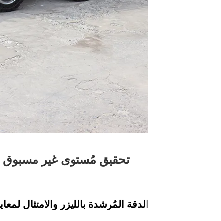
تحقيق مُستوى غير مسبوق 
الدقة المُرشدة بالليزر والامتثال لمعايير  FF/FL