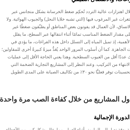
ال اهتزازات عالية التردد تُحكِم ضغط الخرسانة بشكل متجانس عبر
غرات غير المرغوب فيها (التي تشبه خلايا النحل) والجيوب الهوائية. ولا
اتساق، لأن العمال قد يفوتون بعض المناطق أو يطبِّقون ضغطًا غير
لى مقدار الضغط المناسب تمامًا أثناء انتقالها عبر السطح، ما يقلل
 وهذا أمرٌ في غاية الأهمية، إذ تميل المياه إلى التسلل داخل هذه الفراغات، ما يؤدي في
جاهزة. كما أن أسلوب المرور الواحد يُعَدُّ ميزةً كبيرةً أخرى للمقاولين؛
ك عددًا أقل من العيوب السطحية. وهذا يعني الحاجة الأقل إلى عمليات
نتهاء من التركيب. وعند النظر إلى المشاريع التجارية الضخمة التي
تتجاوز مساحتها ١٠٬٠٠٠ قدم مربع، فإن كل هذه التحسينات توفر فعليًّا نحو ٣٠٪ من تكاليف الصيانة على المدى الطويل
ول المشاريع من خلال كفاءة الصب مرة واحدة
دورة الإجمالية
 بدقة تصل إلى المليمتر أثناء العمل، مما يقلل بشكل كبير من الأخطاء