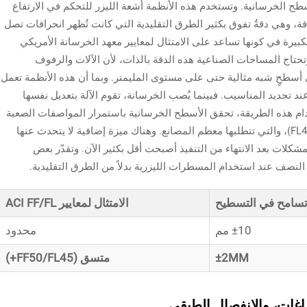
سطح الخرسانية. وتستخدم هذه الأنظمة أشعة الليزر للتحكم في الارتفاع
قياسات المستهدفة، وهي دقةٌ تفوق بكثير الطرق التقليدية التي كانت تُظهر انحرافات تصل
 هذه الدقة الكبيرة في كونها تساعد على الامتثال لمعايير معهد الخرسانة الأمريكي
وتحتاج المساحات الصناعية هذه الدقة بالذات، لأن الآلات والرفوف
على أسطحٍ شبه مثالية حتى على مستوى المليمتر. وبما أن هذه الأنظمة تعمل
ن عند تحديد المناسيب. فبينما يُصب الخرسانة، تقوم الآلة بتعديل نفسها
م هذه الطريقة، تحقق الأسطح الخرسانية باستمرار المواصفات الصعبة
المتمثلة في مؤشري الاستواء (FF50) والانحدار (FL45)، والتي تتطلبها معظم المصانع. وهناك ميزة إضافية لا يتحدث عنها
شكلات بعد الانتهاء من التنفيذ أصبحت أقل بكثير الآن. وتقدّر بعض
لنصف عند استخدام المسطرات الليزرية بدلاً من الطرق التقليدية.
سامح في التسطيح
الامتثال لمعايير ACI FF/FL
±10 مم
محدود
±2MM
متسق (FF50/FL45+)
فراغات، والانفصال الطبقي