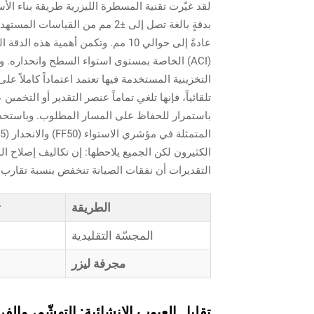
لقد غيّرت تقنية المسطرة الليزرية طريقة بناء الأ
بدقةٍ بالغة تصل إلى ±2 مم من ال
عادةً إلى حوالي 10 مم. وتكمن أهمية
(ACI) الخاصة بمستوى استواء السطح وانحداره. 
التخزينية المستخدمة فيها تعتمد اعتماداً كاملاً 
تلقائياً، فإنها تلغي تماماً عنصر التقدير أو التخمي
باستمرار للحفاظ على المسار المطلوب. وباستخدا
الكثيرون لكن الجميع يلاحظها: إن تكاليف إصلاح الم
التقديرات أن نفقات الصيانة تنخفض بنسبة تقارب ا
الطريقة
ت
المجسّة التقليدية
مجرفة ليزر
تقليل العيوب الإنشائية: التهشّم، وال