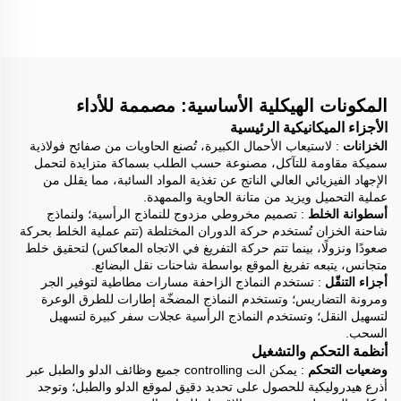
اسمنت متنقلة أوتوماتيكية
بتغذية تلقائية مع مضخة
محمولة على مسار
المكونات الهيكلية الأساسية: مصممة للأداء
الأجزاء الميكانيكية الرئيسية
الخزانات
: لاستيعاب الأحمال الكبيرة، تُصنع الحاويات من صفائح فولاذية
سميكة مقاومة للتآكل، مصنوعة حسب الطلب بسماكة متزايدة لتحمل
الإجهاد الفيزيائي العالي الناتج عن تغذية المواد السائبة، مما يقلل من
عملية التحميل ويزيد من متانة الحاوية والممهدة.
أسطوانة الخلط
: تصميم مخروطي مزدوج للنماذج الرأسية؛ ولنماذج
شاحنة الخزان تُستخدم حركة الدوران المختلطة (تتم عملية الخلط بحركة
صعودًا ونزولًا، بينما تتم حركة التفريغ في الاتجاه المعاكس) لتحقيق خلط
متجانس، يتبعه تفريغ الموقع بواسطة شاحنات نقل البضائع.
أجزاء التنقّل
: تستخدم النماذج الزاحفة مسارات مطاطية لتوفير الجر
ومرونة التضاريس؛ وتستخدم النماذج المضخّة إطارات للطرق الوعرة
لتسهيل النقل؛ وتستخدم النماذج الرأسية عجلات سفر كبيرة لتسهيل
السحب.
أنظمة التحكم والتشغيل
وضعيات التحكم
: يمكن الت controlling جميع وظائف الدلو والطبل عبر
أذرع هيدروليكية للحصول على تحديد دقيق لموقع الدلو والطبل؛ وتوجد