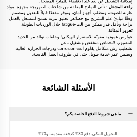
إمكانية التشغيل عن بعد عند الاقتضاء للنماذج المضخة.
راحة المشغل
: تأتي النماذج المغلقة من شاحنات الصهريجة مجهزة بمواد
عازلة للصوت، وتتطلب أجهاز أمان، وتوفر مقعدًا قابلاً للتعديل ومصمم
وفقًا مبادئ علم التشريح مع خصائص تعليق مرنة تسمح للمشغل بالعمل
براحة وبأقل قدر ممكن من الت-fatigue خلال الورديات الطويلة.
تعزيز المتانة
عوارض عمودية مقوىّة للاستقرار الهيكلي؛ وحلقات توالد من الحديد
المصبوب لانخماص منخفض وتشغيل ناعل.
تشطيب رش متكامل يقاوم الت-corrosion ودرجات الحرارة العالية،
ويضمن عمر خدمة طويل حتى في ظروف العمل القاسية.
الأسئلة الشائعة
ما هي شروط الدفع الخاصة بكم؟
التحويل البنكي: دفع 30% كدفعة مقدمة، و70%