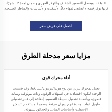
ISO/CE. وبفضل التسعير الشفاف والتوفر الفوري وضمان لمدة 12 شهرًا،
فإنها توفر قيمة لا تُضاهى لمهام دكّ الأسفلت والأساسات والمناظر الطبيعية.
احصل على عرض سعر
مزايا سعر مدحلة الطرق
أداء محرك قوي
تعمل بمحرك بنزين من نوع هوندا/بريتون/تشانغفا، وقد صُممت
الوحدة لتكون اقتصادية في استهلاك الوقود، وذات موثوقية ومتانة
قصوى، وبأنظمة تشغيل بسيطة التصميم، إضافة إلى عمر تشغيلي
طويل. تولد الوحدة عزم دوران مرتفعًا يسمح للمستخدم بتسكير
الإسفلت وأساسات المباني والحدائق بسهولة.