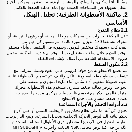
متينًا للبناء السكني، وللسياج، وللمنشآت الهندسية الصغيرة. ويمكن للجهاز
التنقل بسهولة في المساحات الضيقة مع إتمام عملية الضغط بالكامل.
2. ماكينة الأسطوانة الطرقية: تحليل الهيكل
الأساسي
2.1 نظام القدرة
تأتي الماكينة بخيارات من محركات هوندا البنزينية، أو بريتون البنزينية، أو
محرك تشانغفا 180 الديزل المبرد بالماء. تم تصميم كل خيار من
المحركات لاستهلاك منخفض للوقود، وسهولة في التشغيل، وأداء مستقر
لتوفير القدرة خلال ساعات تشغيل طويلة. وقد تم هندسة الماكينة لتتحمل
ظروف الاستخدام الشاقة في أعمال الإنشاءات الثقيلة.
2.2 مكون الضغط
يتم تصنيع الأسطوانة من فولاذ كرومي عالي القوة وسمك متزايد، مع
تشطيب بسطح مطفأ لمقاومة التآكل والتلف. تم تصميم الأسطوانة عالية
القوة خصيصًا لتحقيق أداء مثالي أثناء ملء المجاري والضغط على
الحواف، وتوفر فعالية ضغط ممتازة. تستخدم هذه الأسطوانة محرك
اهتزاز عالمي الذكر مع تصميم قابض طرد مركزي مزدوج الصدمات،
لضمان ضغط متساوٍ على جميع الأسطح.
2.3 أدوات التحكم والأجزاء المساعدة
تحتوي كل آلة إما على نظام تحكم بزر لا يتطلب اللمس أو على أذرع
تحكم ثنائية اليد لتوفير الحركة الاتجاهية وتعديل السرعة. وتتيح الدرابزينات
القابلة للتعديل في الارتفاع للمشغلين ذوي الأطوال المختلفة استخدام
الآلة براحة. كما توفر محامل NSK اليابانية وأحزمة MITSUBOSHI V