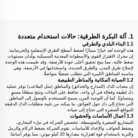
1.3 طن أسطوانة طريق
تعمل بالاهتزاز للأسفلت
صغيرة
1. آلة البكرة الطرقية: حالات استخدام متعددة
1.1 البناء البلدي والطرقي
هذه الوحدة تُعد خيارًا ممتازًا لضغط أسطح الطرق الإسفلتية والخرسانية.
إن محرك الاهتزاز القوي والأسطوانة المعدنية السميكية يولّدان مستويات
ضغط عالية، مما يتيح تحقيق أعلى جودة للأرصفة. وقد صُممت هذه الوحدة
لإصلاح طرق المدن، والطرق الجديدة، واستخدامها في الأرصفة، وهي
مناسبة للمناطق الكبيرة التي تتطلب تشغيلًا متواصلًا.
1.2 الصيانة المكانية والمناظر الطبيعية
إن معدات الدك (المدارج والحدائق) والمناطق (مثل الملاعب) توفر عملية
دك لطيفة وفعالة في آنٍ واحد، تحافظ على النباتات وتنتج سطحًا مستوٍ
ومتساويًا. كما أن التوجيه المرِن يسمح للمستخدم بالوصول إلى المناطق
التي تحتاج إلى دك حول العوائق، ما يمكنه من تلبية متطلبات الدك الدقيقة
للمواقع الصغيرة التي تحتاج إلى صيانة.
1.3 أعمال الأساسات والحشوات
للمشاريع الصغيرة والمتوسطة، تتخصص الشركة في ملء المجاري،
وضغط الحواف، والإعداد للأساسات. تقوم الشركة بضغط الركام والرمل
والتربة باستخدام قوة اهتزازية مقدارها 20 كيلو نيوتن، مما يوفر أساسًا