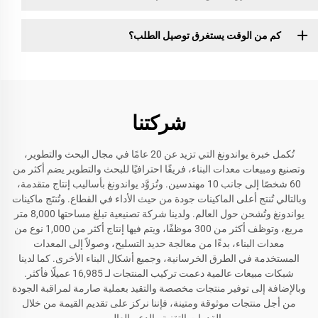
كم من الوقت يستغرق توصيل الطلب؟
شركتنا
تُكمل خبرة يواندونغ التي تزيد عن 20 عامًا في مجال البحث والتطوير،
وتصنيع ومبيعات معدات البناء، فريقًا احترافيًا للبحث والتطوير يضم أكثر من
60 شخصًا إلى جانب 10 مهندسين. وتُزوَّد يواندونغ بأساليب إنتاج متقدمة،
وبالتالي تُنتج أعلى الماكينات جودة من حيث الأداء في القطاع. وتُنتَج ماكينات
يواندونغ وتُشحن حول العالم. ولدينا شركة تصنيعية تبلغ مساحتها 8,000 متر
مربع، وتوظف أكثر من 300 موظفًا، ويتم فيها إنتاج أكثر من 1,000 نوع من
معدات البناء، بدءًا من معالجة حديد التسليح، وصولاً إلى المعدات
المستخدمة في الطرق الخرسانية، وجميع أشكال البناء الأخرى. كما لدينا
شبكات مبيعات عالمية دعمت تركيب المنتجات لـ 16,985 عميلًا فأكثر.
وبالإضافة إلى توفير منتجات مخصصة والتقيد بعملية صارمة لمراقبة الجودة
من أجل منتجات موثوقة ومتينة، فإننا نركز على تقديم القيمة من خلال