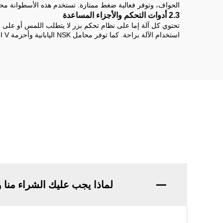
الحواف، وتوفر فعالية ضغط ممتازة. تستخدم هذه الأسطوانة م
2.3 أدوات التحكم والأجزاء المساعدة
تحتوي كل آلة إما على نظام تحكم بزر لا يتطلب اللمس أو على أذرع
استخدام الآلة براحة. كما توفر محامل NSK اليابانية وأحزمة MITSUBOSHI V التشغيل السلس. ويتم تدعيم خزانات الزيت الهيدروليكي والمياه بأغطية معدنية قوية لتوفير أقصى درجات المتانة الهيكلية.
لماذا يجب عليك الشراء منا 