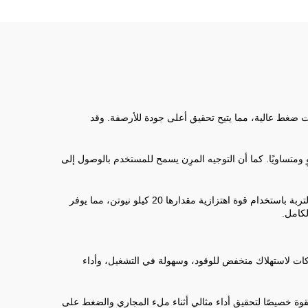
يات ضغط عالية، مما يتيح تحقيق أعلى جودة للأرصفة. وقد
ومتساويًا. كما أن التوجيه المرِن يسمح للمستخدم بالوصول إلى
للمشاريع الصغيرة والمتوسطة، تتخصص الشركة في ملء المجاري، وضغط الحواف، والإعداد للأساسات. تقوم الشركة بضغط الركام والرمل والتربة باستخدام قوة اهتزازية مقدارها 20 كيلو نيوتن، مما يوفر
لكامل.
1 الديزل المبرد بالماء. تم تصميم كل خيار من المحركات لاستهلاك منخفض للوقود، وسهولة في التشغيل، وأداء
وة خصيصًا لتحقيق أداء مثالي أثناء ملء المجاري والضغط على