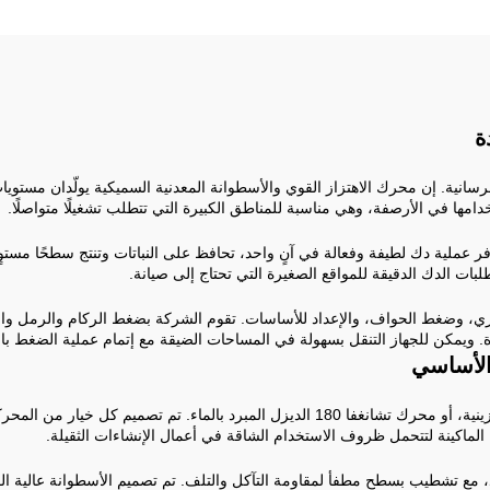
خرسانية. إن محرك الاهتزاز القوي والأسطوانة المعدنية السميكية يولّدان مستو
ها في الأرصفة، وهي مناسبة للمناطق الكبيرة التي تتطلب تشغيلًا متواصلًا.
 عملية دك لطيفة وفعالة في آنٍ واحد، تحافظ على النباتات وتنتج سطحًا مستوٍ 
بات الدك الدقيقة للمواقع الصغيرة التي تحتاج إلى صيانة.
يرة. ويمكن للجهاز التنقل بسهولة في المساحات الضيقة مع إتمام عملية الضغط با
تأتي الماكينة بخيارات من محركات هوندا البنزينية، أو بريتون البنزينية، أو محرك تشانغفا 80
لماكينة لتتحمل ظروف الاستخدام الشاقة في أعمال الإنشاءات الثقيلة.
 مع تشطيب بسطح مطفأ لمقاومة التآكل والتلف. تم تصميم الأسطوانة عالية الق