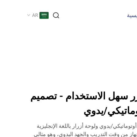
يسية
AR
زر سهل الاستخدام - تصميم
وماتيكي/يدوي
وماتيكي/يدوي ولوحة أزرار باللغة الإنجليزية
هاز من وقت التدريب والجهد اليدوي، وهو مثالي