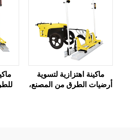
ماكينة اهتزازية لتسوية
ماكي
أرضيات الطرق من المصنع،
للطر
ماكينة سكريد خرسانية
باستخد
بالليزر، ماكينة تسوية طرق
وتسو
هيدروليكية B&S
على أ