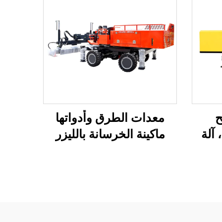
ح
معدات الطرق وأدواتها
 آلة
ماكينة الخرسانة بالليزر
انية
بتقنية عالية ماكينة تسوية
 آلة
بالليزر ذات جودة جيدة
انية
للطرق