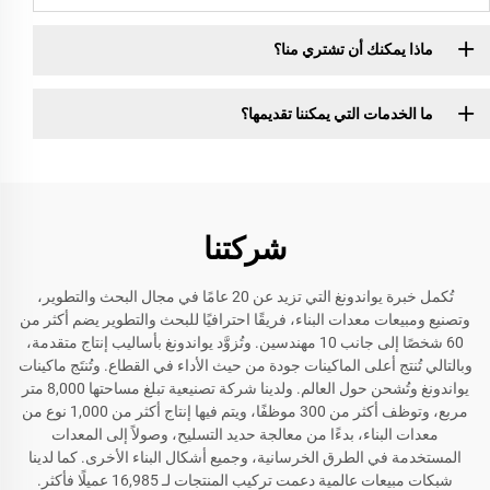
ماذا يمكنك أن تشتري منا؟
ما الخدمات التي يمكننا تقديمها؟
شركتنا
تُكمل خبرة يواندونغ التي تزيد عن 20 عامًا في مجال البحث والتطوير،
وتصنيع ومبيعات معدات البناء، فريقًا احترافيًا للبحث والتطوير يضم أكثر من
60 شخصًا إلى جانب 10 مهندسين. وتُزوَّد يواندونغ بأساليب إنتاج متقدمة،
وبالتالي تُنتج أعلى الماكينات جودة من حيث الأداء في القطاع. وتُنتَج ماكينات
يواندونغ وتُشحن حول العالم. ولدينا شركة تصنيعية تبلغ مساحتها 8,000 متر
مربع، وتوظف أكثر من 300 موظفًا، ويتم فيها إنتاج أكثر من 1,000 نوع من
معدات البناء، بدءًا من معالجة حديد التسليح، وصولاً إلى المعدات
المستخدمة في الطرق الخرسانية، وجميع أشكال البناء الأخرى. كما لدينا
شبكات مبيعات عالمية دعمت تركيب المنتجات لـ 16,985 عميلًا فأكثر.