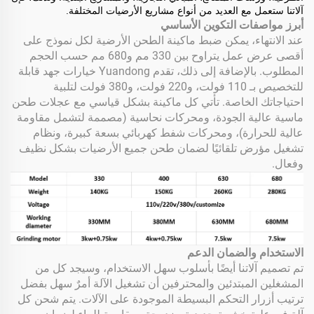
آلاتنا ستعمل مع العديد من أنواع مشاريع الأرضيات المختلفة.
أبرز مواصفات التكوين الأساسي
عند الانتهاء، يمكن ضبط ماكينة الطحن الأرضية لكل نموذج على
أقصى عرض عمل يتراوح بين 330 مم و680 مم حسب الحجم
المطلوب. بالإضافة إلى ذلك، تقدم Yuandong خيارات جهد قابلة
للتخصيص بـ 110 فولت، و220 فولت، و380 فولت لتلبية
احتياجاتك الخاصة. تأتي كل ماكينة بشكل قياسي مع عجلات طحن
ماسية عالية الجودة، ومحركات نحاسية (مصممة لتشمل مقاومة
عالية للحرارة)، ومحركات شفط كهربائي بسعة كبيرة، ونظام
تشغيل مؤرض تلقائيًا لضمان طحن جميع الأرضيات بشكل نظيف
وفعال.
الاستخدام والضمان الدعم
تم تصميم آلاتنا أيضًا بأسلوب سهل الاستخدام، وسيجد كل من
المشغلين المبتدئين والمحترفين أن تشغيل الآلة أمرٌ سهل بفضل
ترتيب أزرار التحكم البسيطة الموجودة على الآلات. يتم شحن كل