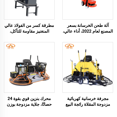
آلة طحن الخرسانة بسعر
مطرقة كسر من الفولاذ عالي
المصنع لعام 2022، أداء عالي،
المنغنيز مقاومة للتآكل،
آلة طحن الأرضيات الخرسانية،
لتكسير المواد الحاملة للحصى
بناء الطرق
الصلبة، ماكينة كسر بالمطرقة
بمحرك ديزل، جهاز طحن
الزجاج بمطرقة كسر
مجرفة خرسانية كهربائية
محرك بنزين قوي بقوة 24
مزدوجة المقلاة رائجة البيع
حصانًا، جلاية مزدوجة بوزن
بدعم شهادة CE، مجرفة
380 كجم تعمل بالطاقة،
تسوية الطرق المتنقلة ذات
مجرفة كهربائية لصقل