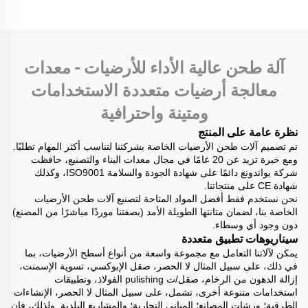
القرص الطاحن السميك
الخرسانة
آلة طحن عالية الأداء للأرضيات - معدات
معالجة أرضيات متعددة الاستخدامات
ومتينة واحترافية
نظرة عامة على المنتج
تم تصميم آلات طحن الأرضيات الخاصة بشركتنا لتناسب أكثر المهام تطلبًا.
ومع خبرة تزيد عن 20 عامًا في مجال معدات البناء والتصنيع، حافظت
شركة يواندونغ دائمًا على شهادة الجودة والسلامة ISO9001، وكذلك
شهادة CE على منتجاتنا.
نحن نستخدم فقط أفضل المواد المتاحة لتصنيع آلات طحن الأرضيات
الخاصة بنا، لضمان متانتها الطويلة الأمد (بصفتنا موردًا مباشرًا من المصنع)
دون وجود أي وسطاء.
سيناريوهات تطبيق متعددة
يمكن لآلاتنا التعامل مع مجموعة واسعة من أنواع أسطح الأرضيات، بما
في ذلك، على سبيل المثال لا الحصر، صقل الإبوكسي، تسوية الإسمنت،
إزالة الدهون من الرخام، صقل/ت pulishing الفولاذ، وتطبيقات
استخدامات متنوعة أخرى، تشمل، على سبيل المثال لا الحصر، الإنشاءات
الطرقية؛ ورشات المصانع؛ المباني التجارية؛ والمشاريع البلدية. ولذلك، فإن