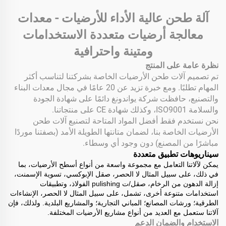
آلة طحن عالية الأداء للأرضيات - معدات
معالجة أرضيات متعددة الاستخدامات
ومتينة واحترافية
نظرة عامة على المنتج
تم تصميم آلات طحن الأرضيات الخاصة بشركتنا لتناسب أكثر
المهام تطلبًا. ومع خبرة تزيد عن 20 عامًا في مجال معدات البناء
والتصنيع، حافظت شركة يواندونغ دائمًا على شهادة الجودة
والسلامة ISO9001، وكذلك شهادة CE على منتجاتنا.
نحن نستخدم فقط أفضل المواد المتاحة لتصنيع آلات طحن
الأرضيات الخاصة بنا، لضمان متانتها الطويلة الأمد (بصفتنا موردًا
مباشرًا من المصنع) دون وجود أي وسطاء.
سيناريوهات تطبيق متعددة
يمكن لآلاتنا التعامل مع مجموعة واسعة من أنواع أسطح الأرضيات، بما
في ذلك، على سبيل المثال لا الحصر، صقل الإبوكسي، تسوية الإسمنت،
إزالة الدهون من الرخام، صقل/ت pulishing الفولاذ، وتطبيقات
استخدامات متنوعة أخرى، تشمل، على سبيل المثال لا الحصر، الإنشاءات
الطرقية؛ ورشات المصانع؛ المباني التجارية؛ والمشاريع البلدية. ولذلك، فإن
آلاتنا ستعمل مع العديد من أنواع مشاريع الأرضيات المختلفة.
الاستخدام والضمان الدعم