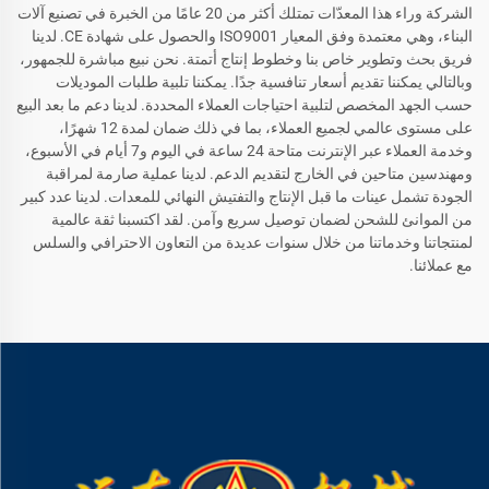
الشركة وراء هذا المعدّات تمتلك أكثر من 20 عامًا من الخبرة في تصنيع آلات
البناء، وهي معتمدة وفق المعيار ISO9001 والحصول على شهادة CE. لدينا
فريق بحث وتطوير خاص بنا وخطوط إنتاج أتمتة. نحن نبيع مباشرة للجمهور،
وبالتالي يمكننا تقديم أسعار تنافسية جدًا. يمكننا تلبية طلبات الموديلات
حسب الجهد المخصص لتلبية احتياجات العملاء المحددة. لدينا دعم ما بعد البيع
على مستوى عالمي لجميع العملاء، بما في ذلك ضمان لمدة 12 شهرًا،
وخدمة العملاء عبر الإنترنت متاحة 24 ساعة في اليوم و7 أيام في الأسبوع،
ومهندسين متاحين في الخارج لتقديم الدعم. لدينا عملية صارمة لمراقبة
الجودة تشمل عينات ما قبل الإنتاج والتفتيش النهائي للمعدات. لدينا عدد كبير
من الموانئ للشحن لضمان توصيل سريع وآمن. لقد اكتسبنا ثقة عالمية
لمنتجاتنا وخدماتنا من خلال سنوات عديدة من التعاون الاحترافي والسلس
مع عملائنا.