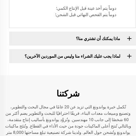
دوماً يتم أخذ عينة قبل الإنتاج الكمي؛
دوماً يتم الفحص النهائي قبل الشحن؛
ماذا يمكنك أن تشتري منا؟
لماذا يجب عليك الشراء منا وليس من الموردين الآخرين؟
شركتنا
تُكمل خبرة يواندونغ التي تزيد عن 20 عامًا في مجال البحث والتطوير،
وتصنيع ومبيعات معدات البناء، فريقًا احترافيًا للبحث والتطوير يضم أكثر من
60 شخصًا إلى جانب 10 مهندسين. وتُزوَّد يواندونغ بأساليب إنتاج متقدمة،
وبالتالي تُنتج أعلى الماكينات جودة من حيث الأداء في القطاع. وتُنتَج ماكينات
يواندونغ وتُشحن حول العالم. ولدينا شركة تصنيعية تبلغ مساحتها 8,000 متر