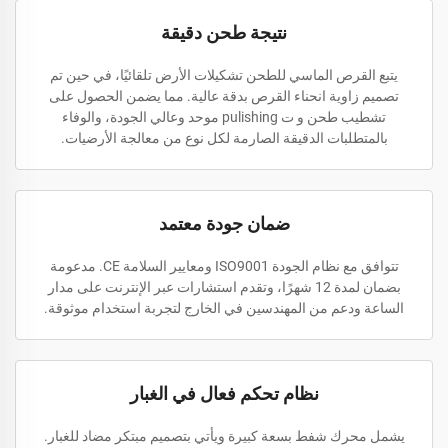
نتيجة طحن دقيقة
يتبع القرص الماسي للطحن تشكيلات الأرض تلقائيًا، في حين تم
تصميم زاوية انحناء القرص بدقة عالية. مما يضمن الحصول على
تشطيب طحن و ت pulishing موحد وعالي الجودة، والوفاء
بالمتطلبات الدقيقة الصارمة لكل نوع من معالجة الأرضيات.
ضمان جودة معتمد
تتوافق مع نظام الجودة ISO9001 ومعايير السلامة CE. مدعومة
بضمان لمدة 12 شهرًا، وتقدم استشارات عبر الإنترنت على مدار
الساعة ودعم من المهندسين في الخارج لتجربة استخدام موثوقة.
نظام تحكم فعال في الغبار
يشمل محرك شفط بسعة كبيرة ويأتي بتصميم مبتكر مضاد للغبار.