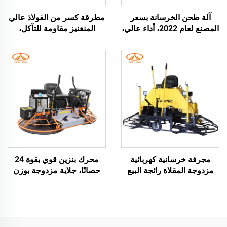
آلة طحن الخرسانة بسعر
مطرقة كسر من الفولاذ عالي
المصنع لعام 2022، أداء عالي،
المنغنيز مقاومة للتآكل،
آلة طحن الأرضيات الخرسانية،
لتكسير المواد الحاملة للحصى
بناء الطرق
الصلبة، ماكينة كسر بالمطرقة
بمحرك ديزل، جهاز طحن
الزجاج بمطرقة كسر
مجرفة خرسانية كهربائية
محرك بنزين قوي بقوة 24
مزدوجة المقلاة رائجة البيع
حصانًا، جلاية مزدوجة بوزن
بدعم شهادة CE، مجرفة
380 كجم تعمل بالطاقة،
تسوية الطرق المتنقلة ذات
مجرفة كهربائية لصقل
القرص الطاحن السميك
الخرسانة