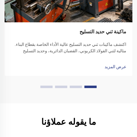
ماكينة ثني حديد التسليح
اكتشف ماكينات ثني حديد التسليح عالية الأداء الخاصة بقطاع البناء.
مثالية لثني الفولاذ الكربوني، القضبان الدائرية، وحديد التسليح
المموج. زد من كفاءة الموقع - تقدّم بطلب للحصول على عرض سعر
اليوم.
عرض المزيد
ما يقوله عملاؤنا