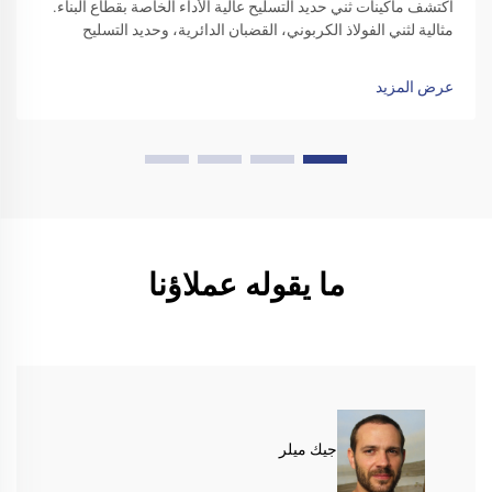
اكتشف ماكينات ثني حديد التسليح عالية الأداء الخاصة بقطاع البناء.
مثالية لثني الفولاذ الكربوني، القضبان الدائرية، وحديد التسليح
المموج. زد من كفاءة الموقع - تقدّم بطلب للحصول على عرض سعر
اليوم.
عرض المزيد
ما يقوله عملاؤنا
جيك ميلر