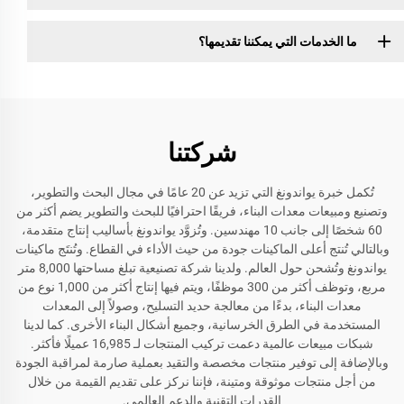
ما الخدمات التي يمكننا تقديمها؟
شركتنا
تُكمل خبرة يواندونغ التي تزيد عن 20 عامًا في مجال البحث والتطوير،
وتصنيع ومبيعات معدات البناء، فريقًا احترافيًا للبحث والتطوير يضم أكثر من
60 شخصًا إلى جانب 10 مهندسين. وتُزوَّد يواندونغ بأساليب إنتاج متقدمة،
وبالتالي تُنتج أعلى الماكينات جودة من حيث الأداء في القطاع. وتُنتَج ماكينات
يواندونغ وتُشحن حول العالم. ولدينا شركة تصنيعية تبلغ مساحتها 8,000 متر
مربع، وتوظف أكثر من 300 موظفًا، ويتم فيها إنتاج أكثر من 1,000 نوع من
معدات البناء، بدءًا من معالجة حديد التسليح، وصولاً إلى المعدات
المستخدمة في الطرق الخرسانية، وجميع أشكال البناء الأخرى. كما لدينا
شبكات مبيعات عالمية دعمت تركيب المنتجات لـ 16,985 عميلًا فأكثر.
وبالإضافة إلى توفير منتجات مخصصة والتقيد بعملية صارمة لمراقبة الجودة
من أجل منتجات موثوقة ومتينة، فإننا نركز على تقديم القيمة من خلال
القدرات التقنية والدعم العالمي.