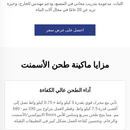
الثبات. مدعومة بتدريب مجاني في المصنع، ودعم مهندس للخارج، وخبرة
تزيد عن 20 عامًا في مجال آلات البناء.
احصل على عرض سعر
مزايا ماكينة طحن الأسمنت
أداء الطحن عالي الكفاءة
تأتي مع محرك قوي بقدرة 3 كيلو واط + 0.75 كيلو واط تصل إلى
أقصى قدرة 7.5 كيلو واط. وقطر العمل يتراوح بين 330 مم - 680
مم. مما يتيح طحن سريع وسلس للأس floors الايبوكسي/الأسمنت
والرخام، وتحسين كفاءة العمل بشكل كبير في التطبيقات الثقيلة.