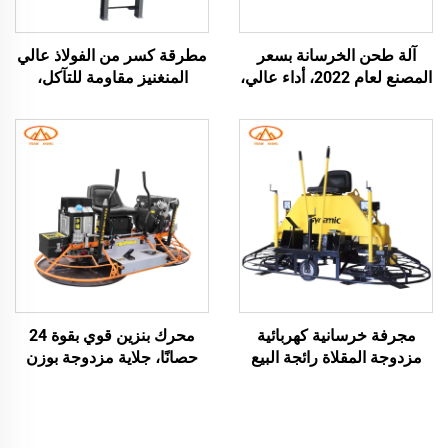
آلة طحن الخرسانة بسعر
مطرقة كسر من الفولاذ عالي
المصنع لعام 2022، أداء عالي،
المنغنيز مقاومة للتآكل،
آلة طحن الأرضيات الخرسانية،
لتكسير المواد الحاملة للحصى
بناء الطرق
الصلبة، ماكينة كسر بالمطرقة
بمحرك ديزل، جهاز طحن
الزجاج بمطرقة كسر
مجرفة خرسانية كهربائية
محرك بنزين قوي بقوة 24
مزدوجة المقلاة رائجة البيع
حصانًا، جلاية مزدوجة بوزن
بدعم شهادة CE، مجرفة
380 كجم تعمل بالطاقة،
تسوية الطرق المتنقلة ذات
مجرفة كهربائية لصقل
القرص الطاحن السميك
الخرسانة