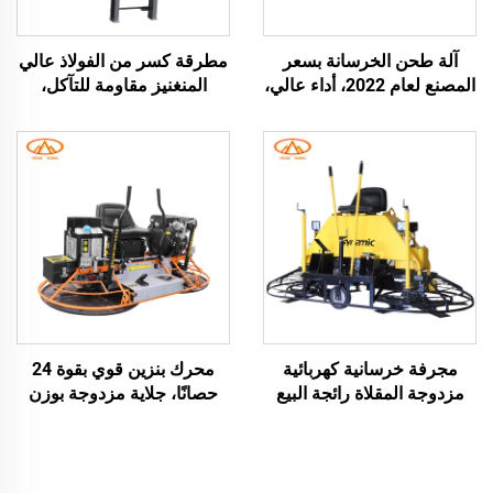
آلة طحن الخرسانة بسعر
مطرقة كسر من الفولاذ عالي
المصنع لعام 2022، أداء عالي،
المنغنيز مقاومة للتآكل،
آلة طحن الأرضيات الخرسانية،
لتكسير المواد الحاملة للحصى
بناء الطرق
الصلبة، ماكينة كسر بالمطرقة
بمحرك ديزل، جهاز طحن
الزجاج بمطرقة كسر
مجرفة خرسانية كهربائية
محرك بنزين قوي بقوة 24
مزدوجة المقلاة رائجة البيع
حصانًا، جلاية مزدوجة بوزن
بدعم شهادة CE، مجرفة
380 كجم تعمل بالطاقة،
تسوية الطرق المتنقلة ذات
مجرفة كهربائية لصقل
القرص الطاحن السميك
الخرسانة