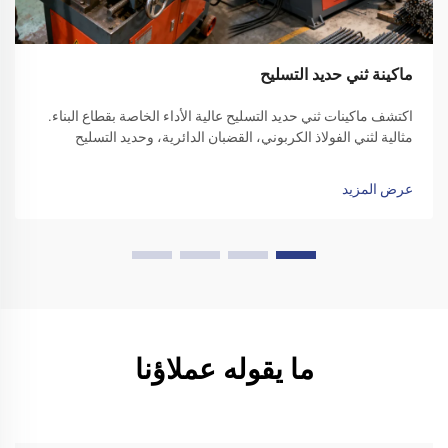
ماكينة ثني حديد التسليح
اكتشف ماكينات ثني حديد التسليح عالية الأداء الخاصة بقطاع البناء.
مثالية لثني الفولاذ الكربوني، القضبان الدائرية، وحديد التسليح
المموج. زد من كفاءة الموقع - تقدّم بطلب للحصول على عرض سعر
اليوم.
عرض المزيد
ما يقوله عملاؤنا