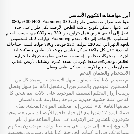
أبرز مواصفات التكوين الأساسي
لدينا عدة طرازات، تشمل طرازات Yuandong 330؛ 400؛ 630؛ و680.
عند الانتهاء، يمكن تكوين ماكينة الطحن الأرضية لكل طراز على حدة
لتصل إلى أقصى عرض عمل يتراوح بين 330 مم و680 مم، حسب الحجم
المطلوب. بالإضافة إلى ذلك، تقدم Yuandong خيارات قابلة للتخصيص
للجهد الكهربائي عند 110 فولت، 220 فولت، و380 فولت لتلبية احتياجاتك
المحددة. تأتي كل ماكينة بشكل قياسي مع عجلات طحن ماسيّة عالية
الجودة، ومحركات نحاسية (مصممة لتتضمن مقاومة درجات الحرارة
العالية)، ومحركات شفط كهربائي بسعة كبيرة، وتشغيل تأريض تلقائي
لضمان طحن جميع الأرضيات بشكل نظيف وفعال.
الاستخدام والضمان الدعم
تم تصميم آلاتنا أيضًا بأسلوب سهل الاستخدام، وسيجد كل من
المشغلين المبتدئين والمحترفين أن تشغيل الآلة أمرٌ سهل بفضل
ترتيب أزرار التحكم البسيطة الموجودة على الآلات. يتم شحن كل
آلة في علبة خشبية حديدية مزدوجة ومقاومة للماء لضمان
حمايتها التامة أثناء الشحن إلى مختلف الموانئ المحلية. نقدّم
ضمانًا لمدة 12 شهرًا مع كل جهاز طحن للأرضيات يتم بيعه، ونحن
متوفرون للتشاور عبر الإنترنت على مدار الساعة طوال أيام
الأسبوع، إضافة إلى تدريب في مصانعنا، ولدينا مهندسون يمكنهم
مساعدتكم في التركيبات الخارجية. كما نقدّم رسومات مخصصة