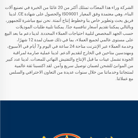
الشركة وراء هذا المعدّات تمتلك أكثر من 20 عامًا من الخبرة في تصنيع آلات
البناء، وهي معتمدة وفق المعيار ISO9001 والحصول على شهادة CE. لدينا
فريق بحث وتطوير خاص بنا وخطوط إنتاج أتمتة. نحن نبيع مباشرة للجمهور،
وبالتالي يمكننا تقديم أسعار تنافسية جدًا. يمكننا تلبية طلبات الموديلات
حسب الجهد المخصص لتلبية احتياجات العملاء المحددة. لدينا دعم ما بعد البيع
على مستوى عالمي لجميع العملاء، بما في ذلك ضمان لمدة 12 شهرًا،
وخدمة العملاء عبر الإنترنت متاحة 24 ساعة في اليوم و7 أيام في الأسبوع،
ومهندسين متاحين في الخارج لتقديم الدعم. لدينا عملية صارمة لمراقبة
الجودة تشمل عينات ما قبل الإنتاج والتفتيش النهائي للمعدات. لدينا عدد كبير
من الموانئ للشحن لضمان توصيل سريع وآمن. لقد اكتسبنا ثقة عالمية
لمنتجاتنا وخدماتنا من خلال سنوات عديدة من التعاون الاحترافي والسلس
مع عملائنا.