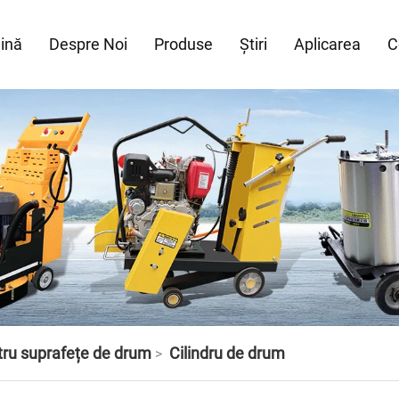
ină
Despre Noi
Produse
Știri
Aplicarea
C
ru suprafețe de drum
Cilindru de drum
>