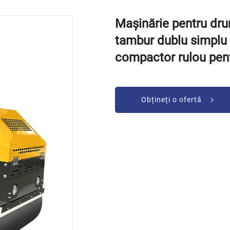
Mașinărie pentru dru
tambur dublu simplu v
compactor rulou pen
Obțineți o ofertă