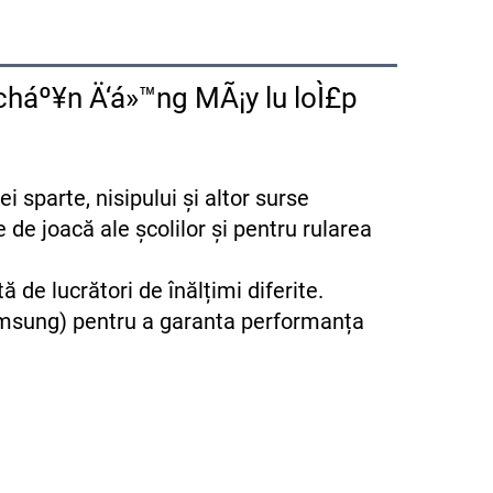
cháº¥n Ä‘á»™ng MÃ¡y lu loÌ£p
 sparte, nisipului și altor surse 
de joacă ale școlilor și pentru rularea 
Mânerul este utilizat pentru a regla dispozitivul, fiind potrivit pentru operațiunea desfășurată de lucrători de înălțimi diferite. 
msung) pentru a garanta performanța 