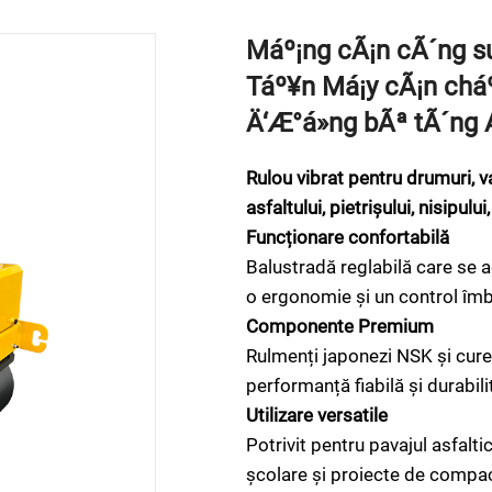
Máº¡ng cÃ¡n cÃ´ng su
Táº¥n Má¡y cÃ¡n cháº
Ä‘Æ°á»ng bÃª tÃ´ng 
Rulou vibrat pentru drumuri, 
asfaltului, pietrișului, nisipulu
Funcționare confortabilă
Balustradă reglabilă care se a
o ergonomie și un control îmb
Componente Premium
Rulmenți japonezi NSK și cur
performanță fiabilă și durabili
Utilizare versatile
Potrivit pentru pavajul asfalti
școlare și proiecte de compac