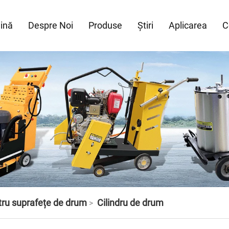
ină
Despre Noi
Produse
Știri
Aplicarea
C
ru suprafețe de drum
Cilindru de drum
>