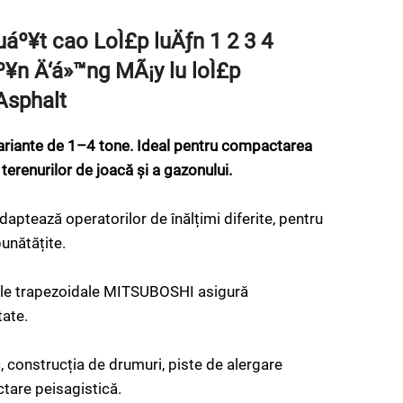
áº¥t cao LoÌ£p luÄƒn 1 2 3 4
¥n Ä‘á»™ng MÃ¡y lu loÌ£p
Asphalt
variante de 1–4 tone. Ideal pentru compactarea
i, terenurilor de joacă și a gazonului.
daptează operatorilor de înălțimi diferite, pentru
unătățite.
ele trapezoidale MITSUBOSHI asigură
tate.
c, construcția de drumuri, piste de alergare
tare peisagistică.