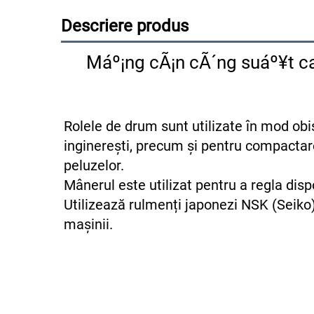
Descriere produs
Máº¡ng cÃ¡n cÃ´ng suáº¥t ca
Rolele de drum sunt utilizate în mod obișn
inginerești, precum și pentru compactarea
peluzelor. 
Utilizează rulmenți japonezi NSK (Seik
mașinii. 
Super Oferte Producător Fabrică Mic Vibratory Mini Compactator Ut