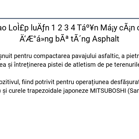
o LoÌ£p luÄƒn 1 2 3 4 Táº¥n Má¡y cÃ¡n 
Ä‘Æ°á»ng bÃª tÃ´ng Asphalt
uit pentru compactarea pavajului asfaltic, a pietrei
 și întreținerea pistei de atletism de pe terenurile 
o) și curele trapezoidale japoneze MITSUBOSHI (Sa
ilaj pentru Drumuri Utilaj Profesional pentru Drumuri 