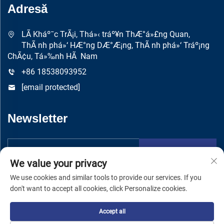
Adresă
LÃ­ Kháº¯c TrÃ¡i, Thá»‹ tráº¥n ThÆ°á»£ng Quan,
ThÃ nh phá»‘ HÆ°ng DÆ°Æ¡ng, ThÃ nh phá»‘ Tráº¡ng
ChÃ¢u, Tá»‰nh HÃ Nam
+86 18538093952
[email protected]
Newsletter
Trimite
We value your privacy
We use cookies and similar tools to provide our services. If you
don't want to accept all cookies, click Personalize cookies.
Accept all
Drepturi de autor © Zhengzhou Yuandong Machinery