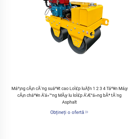
Máº¡ng cÃ¡n cÃ´ng suáº¥t cao LoÌ£p luÄƒn 1 2 3 4 Táº¥n Má¡y
cÃ¡n cháº¥n Ä‘á»™ng MÃ¡y lu loÌ£p Ä‘Æ°á»ng bÃª tÃ´ng
Asphalt
Obțineți o ofertă