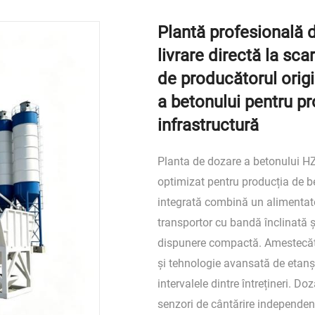
Plantă profesională 
livrare directă la sca
de producătorul orig
a betonului pentru pr
infrastructură
Planta de dozare a betonului H
optimizat pentru producția de b
integrată combină un alimentat
transportor cu bandă înclinată ș
dispunere compactă. Amestecător
și tehnologie avansată de etanșa
intervalele dintre întrețineri. D
senzori de cântărire independenți