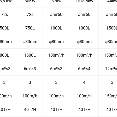
8,5 kW
30KW
37kw
2×18.5kw
44k
72s
72s
anii'60
anii'60
anii'6
500L
750L
1000L
1000L
1500
80mm
φ80mm
φ80mm
φ80mm
φ80m
800L
1600L
100m³/h
100m³/h
150m³
6m³×3
6m³×3
6m³×3
6m³×4
12m³
3
3
3
4
3
00m/h
100m/h
100m/h
100m/h
150m
40T/H
40T/H
40T/H
40T/H
40T/