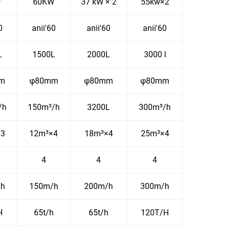
w
60KW
37 kW × 2
55kw×2
0
anii'60
anii'60
anii'60
L
1500L
2000L
3000 l
m
φ80mm
φ80mm
φ80mm
/h
150m³/h
3200L
300m³/h
×3
12m³×4
18m³×4
25m³×4
4
4
4
/h
150m/h
200m/h
300m/h
H
65t/h
65t/h
120T/H