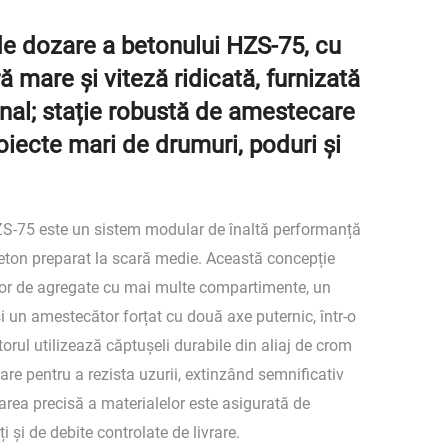
de dozare a betonului HZS-75, cu
ră mare și viteză ridicată, furnizată
inal; stație robustă de amestecare
oiecte mari de drumuri, poduri și
ZS-75 este un sistem modular de înaltă performanță
eton preparat la scară medie. Această concepție
or de agregate cu mai multe compartimente, un
i un amestecător forțat cu două axe puternic, într-o
ul utilizează căptușeli durabile din aliaj de crom
re pentru a rezista uzurii, extinzând semnificativ
ozarea precisă a materialelor este asigurată de
 și de debite controlate de livrare.