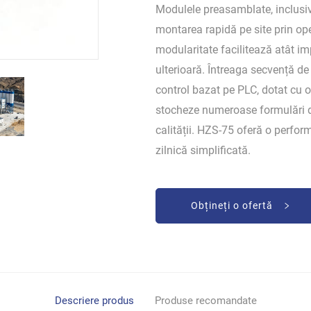
Modulele preasamblate, inclusiv
montarea rapidă pe site prin op
modularitate facilitează atât i
ulterioară. Întreaga secvență d
control bazat pe PLC, dotat cu o 
stocheze numeroase formulări de
calității. HZS-75 oferă o perform
zilnică simplificată.
Obțineți o ofertă
Descriere produs
Produse recomandate