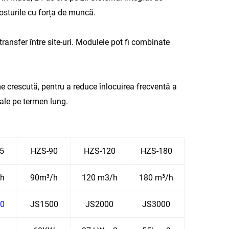
sturile cu forța de muncă.
ansfer între site-uri. Modulele pot fi combinate
e crescută, pentru a reduce înlocuirea frecventă a
nale pe termen lung.
5
HZS-90
HZS-120
HZS-180
h
90m³/h
120 m3/h
180 m³/h
0
JS1500
JS2000
JS3000