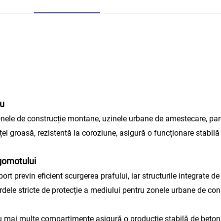
ru
nele de construcție montane, uzinele urbane de amestecare, parcur
l groasă, rezistentă la coroziune, asigură o funcționare stabilă în
zgomotului
ort previn eficient scurgerea prafului, iar structurile integrate 
ele stricte de protecție a mediului pentru zonele urbane de cons
 cu mai multe compartimente asigură o producție stabilă de beton 