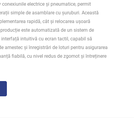
 conexiunile electrice și pneumatice, permit
erații simple de asamblare cu șuruburi. Această
mplementarea rapidă, cât și relocarea ușoară
e producție este automatizată de un sistem de
interfață intuitivă cu ecran tactil, capabil să
 amestec și înregistrări de loturi pentru asigurarea
anță fiabilă, cu nivel redus de zgomot și întreținere