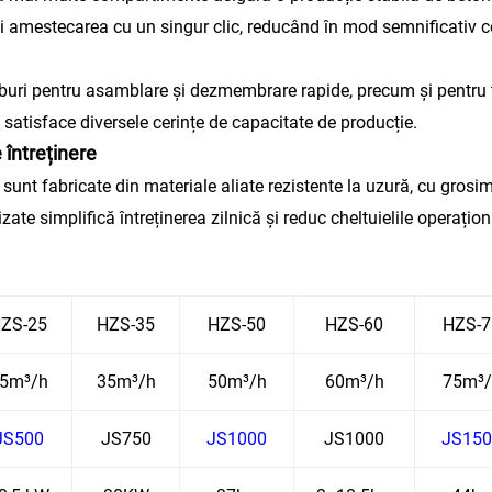
amestecarea cu un singur clic, reducând în mod semnificativ co
uburi pentru asamblare și dezmembrare rapide, precum și pentru tr
a satisface diversele cerințe de capacitate de producție.
 întreținere
unt fabricate din materiale aliate rezistente la uzură, cu grosim
ate simplifică întreținerea zilnică și reduc cheltuielile operațio
ZS-25
HZS-35
HZS-50
HZS-60
HZS-7
5m³/h
35m³/h
50m³/h
60m³/h
75m³/
JS500
JS750
JS1000
JS1000
JS150