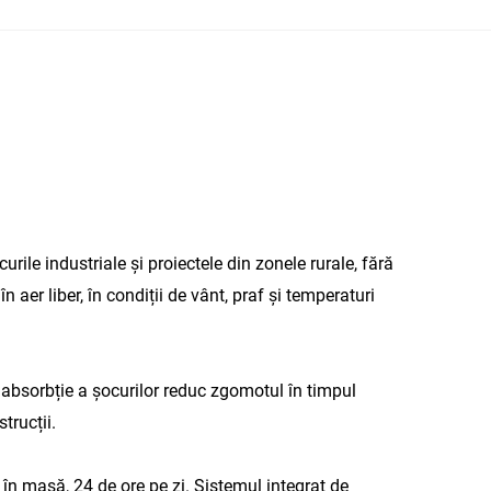
ile industriale și proiectele din zonele rurale, fără
 aer liber, în condiții de vânt, praf și temperaturi
de absorbție a șocurilor reduc zgomotul în timpul
trucții.
în masă, 24 de ore pe zi. Sistemul integrat de