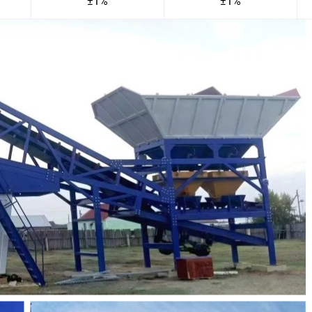
±1%
±1%