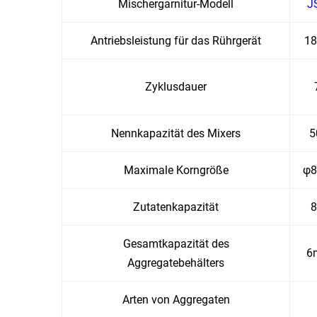
Mischergarnitur-Modell
J
Antriebsleistung für das Rührgerät
18
Zyklusdauer
Nennkapazität des Mixers
5
Maximale Korngröße
φ
Zutatenkapazität
8
Gesamtkapazität des
6
Aggregatebehälters
Arten von Aggregaten