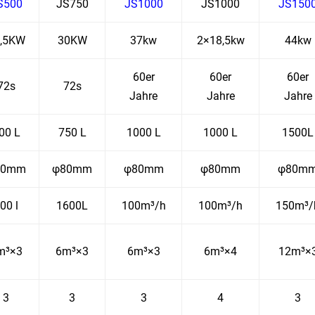
S500
JS750
JS1000
JS1000
JS150
,5KW
30KW
37kw
2×18,5kw
44kw
60er
60er
60er
72s
72s
Jahre
Jahre
Jahre
00 L
750 L
1000 L
1000 L
1500L
80mm
φ80mm
φ80mm
φ80mm
φ80m
00 l
1600L
100m³/h
100m³/h
150m³/
m³×3
6m³×3
6m³×3
6m³×4
12m³×
3
3
3
4
3