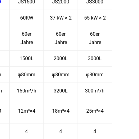
0
JS1500
JS2000
JS3000
60KW
37 kW × 2
55 kW × 2
60er
60er
60er
Jahre
Jahre
Jahre
1500L
2000L
3000L
m
φ80mm
φ80mm
φ80mm
h
150m³/h
3200L
300m³/h
3
12m³×4
18m³×4
25m³×4
4
4
4