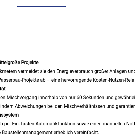
ttelgroße Projekte
etern vermeidet sie den Energieverbrauch großer Anlagen und de
asserbau-Projekte ab – eine hervorragende Kosten-Nutzen-Relat
tät
ten Mischvorgang innerhalb von nur 60 Sekunden und gewährlei
ndern Abweichungen bei den Mischverhältnissen und garantiere
gssystem
ieb per Ein-Tasten-Automatikfunktion sowie einen manuellen No
he Baustellenmanagement erheblich vereinfacht.