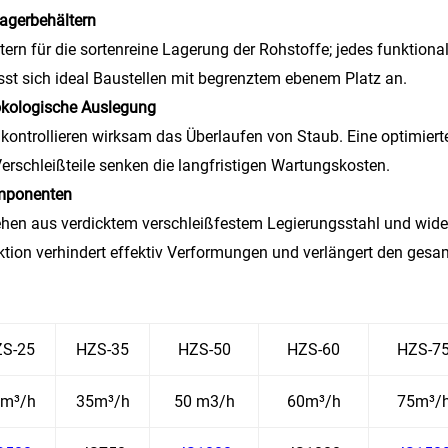
agerbehältern
rn für die sortenreine Lagerung der Rohstoffe; jedes funktional
sst sich ideal Baustellen mit begrenztem ebenem Platz an.
ökologische Auslegung
kontrollieren wirksam das Überlaufen von Staub. Eine optimierte
Verschleißteile senken die langfristigen Wartungskosten.
omponenten
hen aus verdicktem verschleißfestem Legierungsstahl und wider
ion verhindert effektiv Verformungen und verlängert den gesam
S-25
HZS-35
HZS-50
HZS-60
HZS-7
m³/h
35m³/h
50 m3/h
60m³/h
75m³/