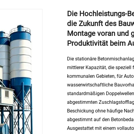
Die Hochleistungs-B
die Zukunft des Bau
Montage voran und g
Produktivität beim A
Die stationäre Betonmischanlage
mittlerer Kapazität, die speziel
kommunalen Gebieten, für Autob
wasserwirtschaftliche Bauvorha
standardmäßigen Doppelwellen-M
abgestimmten Zuschlagstofflage
Beschickung ohne häufige Nachf
abgestimmt auf den Betonbedarf
Ausgestattet mit einem vollaut