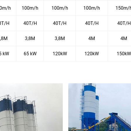
0m/h
100m/h
100m/h
100m/h
150m/
0T/H
40T/H
40T/H
40T/H
40T/H
,8M
3,8M
3,8M
4M
4M
5 kW
65 kW
120kW
120kW
150kW