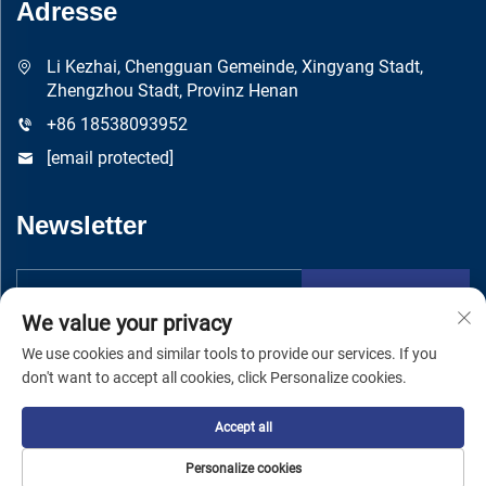
Adresse
Li Kezhai, Chengguan Gemeinde, Xingyang Stadt,
Zhengzhou Stadt, Provinz Henan
+86 18538093952
[email protected]
Newsletter
Absenden
We value your privacy
We use cookies and similar tools to provide our services. If you
don't want to accept all cookies, click Personalize cookies.
Accept all
Copyright © Zhengzhou Yuandong Machinery Manufacturing Co.,
Ltd -
Datenschutzrichtlinie
Personalize cookies