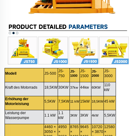
JS-
JS-
JS-
JS-
JS-
Modell
JS-500
750
1000
1500
2000
3000
110
Kraft des Motorrads
18,5KW
30KW
44kw
37kw
60KW
kW
Erhöhung der
5,5KW
7,5KW
15kW
45 kW
11 kW
18,5KW
Motorleistung
Leistung der
1.1
1.1 kW
3KW
5,5KW
3KW
4kW
Wasserpumpe
kW
4460 ×
4950
8765
9645
10720
12580
3050 ×
×
×
×
× 3870
×