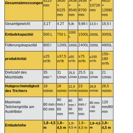
5225
3650
3436
3436
×
4620
Gesamtabmessungen
mm
×
×
×
10726
×
6225
9540
9700
mm
12890
mm
mm
mm
mm
Gesamtgewicht
3,1T
4.2T
9,86 t
16,5 t
5,8t
13,5 t
1000
Entladekapazität
500 L
750 L
1500L
3000L
2000L
L
Fütterungskapazität
800 l
1200L
2400L
4800L
1600L
3200L
150–
≥25
≥37,5
≥75
≥50
≥100
produktivität
180
m³/h
m³/h
m³/h
m³/h
m³/h
m³/h
Drehzahl des
35
31
25,5
21
25,5
23
Mischblatts
min⁻¹
U/min
U/min
U/min
U/min
U/min
Hubgeschwindigkeit
18
18
23
28,5
21,9
26,8
des Trichters
m/min
m/min
m/min
m/min
m/min
m/min
80
80
80
Maximale
120
80 mm
80 mm /
mm /
mm /
mm /
Teilchengröße am
mm/80
/ 60
60 mm
60
60
60
mm
Austrittstor
mm
mm
mm
mm
1,8–4,5
1,8–
1,8–
1,8–
1,8–
1,8–4,5
Entladehöhe
m
4,5 m
4,5 m
4,5 m
m
4,5 m