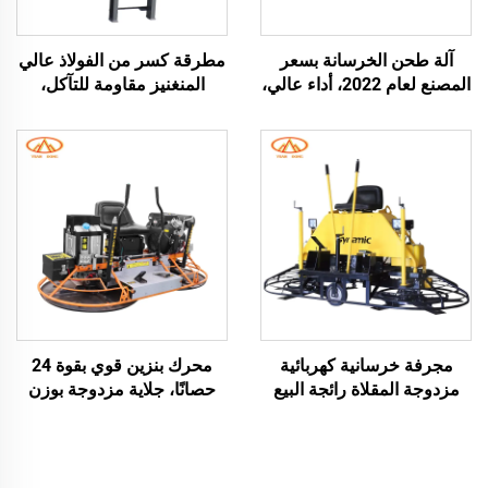
آلة طحن الخرسانة بسعر
مطرقة كسر من الفولاذ عالي
المصنع لعام 2022، أداء عالي،
المنغنيز مقاومة للتآكل،
آلة طحن الأرضيات الخرسانية،
لتكسير المواد الحاملة للحصى
بناء الطرق
الصلبة، ماكينة كسر بالمطرقة
بمحرك ديزل، جهاز طحن
الزجاج بمطرقة كسر
مجرفة خرسانية كهربائية
محرك بنزين قوي بقوة 24
مزدوجة المقلاة رائجة البيع
حصانًا، جلاية مزدوجة بوزن
بدعم شهادة CE، مجرفة
380 كجم تعمل بالطاقة،
تسوية الطرق المتنقلة ذات
مجرفة كهربائية لصقل
القرص الطاحن السميك
الخرسانة