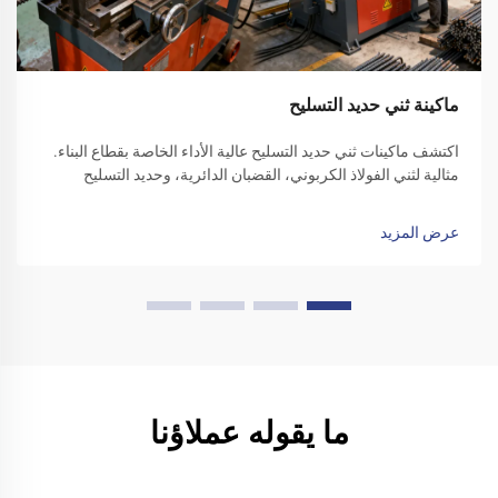
ماكينة ثني حديد التسليح
اكتشف ماكينات ثني حديد التسليح عالية الأداء الخاصة بقطاع البناء.
مثالية لثني الفولاذ الكربوني، القضبان الدائرية، وحديد التسليح
المموج. زد من كفاءة الموقع - تقدّم بطلب للحصول على عرض سعر
اليوم.
عرض المزيد
ما يقوله عملاؤنا