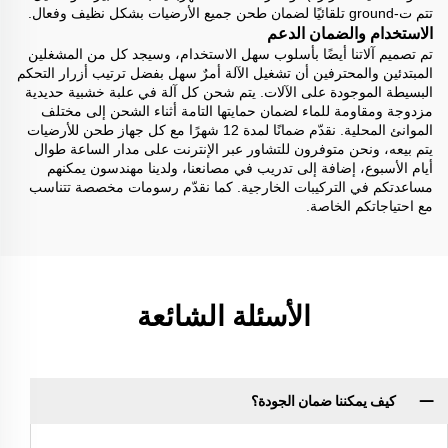
تتم ت-ground تلقائيًا لضمان طحن جميع الأرضيات بشكل نظيف وفعال.
الاستخدام والضمان الدعم
تم تصميم آلاتنا أيضًا بأسلوب سهل الاستخدام، وسيجد كل من المشغلين
المبتدئين والمحترفين أن تشغيل الآلة أمرٌ سهل بفضل ترتيب أزرار التحكم
البسيطة الموجودة على الآلات. يتم شحن كل آلة في علبة خشبية حديدية
مزدوجة ومقاومة للماء لضمان حمايتها التامة أثناء الشحن إلى مختلف
الموانئ المحلية. نقدّم ضمانًا لمدة 12 شهرًا مع كل جهاز طحن للأرضيات
يتم بيعه، ونحن متوفرون للتشاور عبر الإنترنت على مدار الساعة طوال
أيام الأسبوع، إضافة إلى تدريب في مصانعنا، ولدينا مهندسون يمكنهم
مساعدتكم في التركيبات الخارجية. كما نقدّم رسومات مخصصة تتناسب
مع احتياجاتكم الخاصة.
الأسئلة الشائعة
كيف يمكننا ضمان الجودة؟