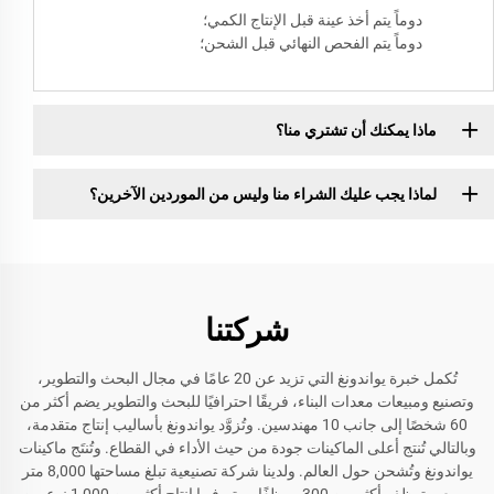
دوماً يتم أخذ عينة قبل الإنتاج الكمي؛
دوماً يتم الفحص النهائي قبل الشحن؛
ماذا يمكنك أن تشتري منا؟
لماذا يجب عليك الشراء منا وليس من الموردين الآخرين؟
شركتنا
تُكمل خبرة يواندونغ التي تزيد عن 20 عامًا في مجال البحث والتطوير،
وتصنيع ومبيعات معدات البناء، فريقًا احترافيًا للبحث والتطوير يضم أكثر من
60 شخصًا إلى جانب 10 مهندسين. وتُزوَّد يواندونغ بأساليب إنتاج متقدمة،
وبالتالي تُنتج أعلى الماكينات جودة من حيث الأداء في القطاع. وتُنتَج ماكينات
يواندونغ وتُشحن حول العالم. ولدينا شركة تصنيعية تبلغ مساحتها 8,000 متر