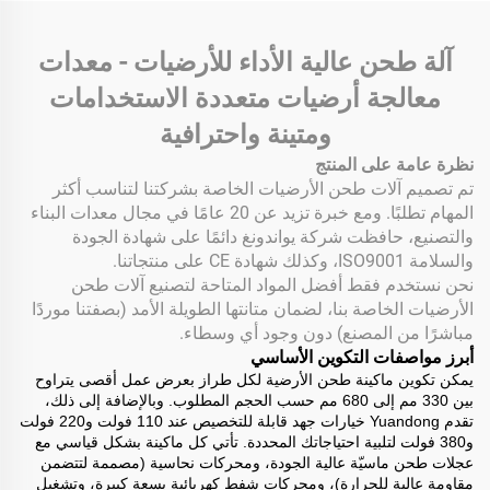
آلة طحن عالية الأداء للأرضيات - معدات
معالجة أرضيات متعددة الاستخدامات
ومتينة واحترافية
نظرة عامة على المنتج
تم تصميم آلات طحن الأرضيات الخاصة بشركتنا لتناسب أكثر
المهام تطلبًا. ومع خبرة تزيد عن 20 عامًا في مجال معدات البناء
والتصنيع، حافظت شركة يواندونغ دائمًا على شهادة الجودة
والسلامة ISO9001، وكذلك شهادة CE على منتجاتنا.
نحن نستخدم فقط أفضل المواد المتاحة لتصنيع آلات طحن
الأرضيات الخاصة بنا، لضمان متانتها الطويلة الأمد (بصفتنا موردًا
مباشرًا من المصنع) دون وجود أي وسطاء.
أبرز مواصفات التكوين الأساسي
يمكن تكوين ماكينة طحن الأرضية لكل طراز بعرض عمل أقصى يتراوح
بين 330 مم إلى 680 مم حسب الحجم المطلوب. وبالإضافة إلى ذلك،
تقدم Yuandong خيارات جهد قابلة للتخصيص عند 110 فولت و220 فولت
و380 فولت لتلبية احتياجاتك المحددة. تأتي كل ماكينة بشكل قياسي مع
عجلات طحن ماسيّة عالية الجودة، ومحركات نحاسية (مصممة لتتضمن
مقاومة عالية للحرارة)، ومحركات شفط كهربائية بسعة كبيرة، وتشغيل