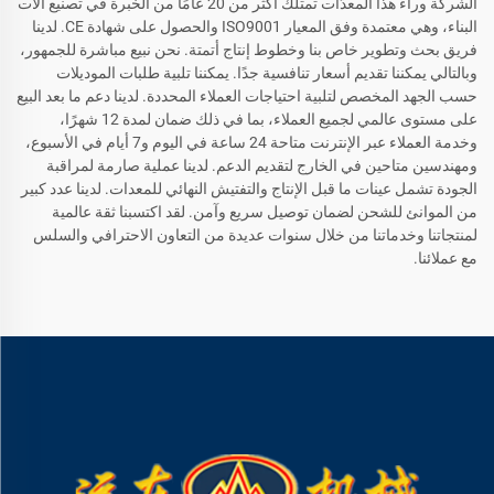
الشركة وراء هذا المعدّات تمتلك أكثر من 20 عامًا من الخبرة في تصنيع آلات
البناء، وهي معتمدة وفق المعيار ISO9001 والحصول على شهادة CE. لدينا
فريق بحث وتطوير خاص بنا وخطوط إنتاج أتمتة. نحن نبيع مباشرة للجمهور،
وبالتالي يمكننا تقديم أسعار تنافسية جدًا. يمكننا تلبية طلبات الموديلات
حسب الجهد المخصص لتلبية احتياجات العملاء المحددة. لدينا دعم ما بعد البيع
على مستوى عالمي لجميع العملاء، بما في ذلك ضمان لمدة 12 شهرًا،
وخدمة العملاء عبر الإنترنت متاحة 24 ساعة في اليوم و7 أيام في الأسبوع،
ومهندسين متاحين في الخارج لتقديم الدعم. لدينا عملية صارمة لمراقبة
الجودة تشمل عينات ما قبل الإنتاج والتفتيش النهائي للمعدات. لدينا عدد كبير
من الموانئ للشحن لضمان توصيل سريع وآمن. لقد اكتسبنا ثقة عالمية
لمنتجاتنا وخدماتنا من خلال سنوات عديدة من التعاون الاحترافي والسلس
مع عملائنا.