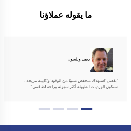
ما يقوله عملاؤنا
ديفيد ويلسون
"بفضل 'استهلاك منخفض نسبيًا من الوقود' و'كابينة مريحة'،
ستكون الورديات الطويلة أكثر سهولة وراحة لطاقمي."