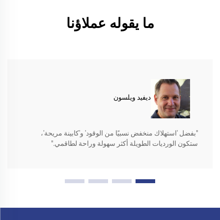
ما يقوله عملاؤنا
ديفيد ويلسون
"بفضل 'استهلاك منخفض نسبيًا من الوقود' و'كابينة مريحة'،
ستكون الورديات الطويلة أكثر سهولة وراحة لطاقمي."