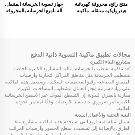
منتج رائج، مجروفة كهربائية
جهاز تسوية الخرسانة المتنقل،
هيدروليكية متنقلة، ماكينة
آلة تلميع الخرسانة بالمجروفة
تسوية الخرسانة، مجروفة
الكهربائية، مجرفة خرسانية
خرسانية متنقلة 24 حصان،
تعمل بالبنزين، مجرفة
ماكينة تعمل بمحرك بنزين مع
كهربائية بمحرك بنزين، مكون
مقلاة مزدوجة للبيع
أساسي، آلة مجروفة خرسانية
للبيع
مجالات تطبيق ماكينة التسوية ذاتية الدفع
مشاريع البناء الكبيرة
تُعد ماكينة تشطيب الخرسانة مثالية للمشاريع الكبيرة الخاصة
بتشطيب الخرسانة مثل مناطق المراكز التجارية وأرضيات
المصانع الصناعية وقبو المجتمعات السكنية. وستعمل هذه الماكينة
على زيادة سرعة إنجاز العمال لتشطيب المساحات الكبيرة
مقارنة بالطرق اليدوية. إن التسطح الموحّد عبر الأسطح الخرسانية
الكبيرة أمر ضروري عند تنفيذ الأرضيات وفقًا لمعايير الجودة
العالية.
البنية التحتية والأعمال البلدية
تشمل أمثلة المشاريع التي تستخدم هذه الماكينة مشاريع بناء
الطرق، بالإضافة إلى تشطيب أسطح الجسور وأرضيات المرائب
تحت الأرضية. وهي مصممة خصيصًا للعمل في الهواء الطلق وفي