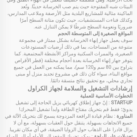
البيئات شبه المفتوحة حيث يتم صب الخرسانة حديثًا. وتُعد
الماكينة مثالية للمشاريع البلدية مثل الأرصفة وملاعب المدارس،
وكذلك فناءت المستشفيات، حيث تكون متانة السطح أمرًا
ضروريًا ونعومة السطح شرطًا لا يمكن التنازل عنه.
المواقع الصغيرة إلى المتوسطة الحجم
سوف يعمل جهاز إنهاء الخرسانة بشكل ممتاز في مجموعة
متنوعة من المساحات، بما في ذلك أرضيات المستودعات
الصغيرة، والممرات السكنية ومراكز الأنشطة المجتمعية. كما
يتوفر جهاز إنهاء الخرسانة بعدة أحجام مختلفة (قطر الأقراص
يتراوح بين 80 سم و120 سم)، مما يمكنه من العمل في جميع
مواقع البناء، سواء كان ذلك في مشروع تجديد منزل أو مبنى
تجاري محلي، مع تحقيق نتائج متسقة دائمًا.
إرشادات التشغيل والسلامة لجهاز الكراول
الخطوات الأساسية للعملية
START-UP
: إنّ جهاز إطلاق كهربائي يزيل الحاجة إلى تشغيل
يدويّ؛ فقط قم بتحريك مفتاح الطاقة وابدأ تشغيل المحرك!
المناورة
: نظام قيادة الرافعة المزدوجة يسمح لك بتحريك الآلة في
جميع الاتجاهات بسهولة. يتنقل حول العقبات بسهولة، مع أن لا
يزال قادرا على الذهاب حول الزوايا الضيقة، في أي مكان تقريبا.
تعديلات على الراحة
: يمكن تحريك المقعد إلى الأمام أو إلى الوراء