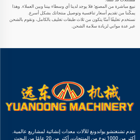
نبيع مباشرة من المصنع؛ فلا يوجد لدينا أي وسطاء بيننا وبين العملاء. وهذا
يمكّننا من تقديم أسعار تنافسية وتوصيل منتجاتك بشكل أسرع.
نستخدم تغليفًا آمنًا يتكون من ثلاث طبقات تغليف بالكامل، ونقوم بالشحن
عبر عدة مواني لزيادة سلامة الشحن.
تقدم تشنغتشو يواندونغ للآلات معدات إنشائية لمشاريع عالمية.
أكثر من 1000 نوع من المنتجات، أكثر من 20 عامًا من البحث