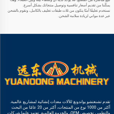
يمكّننا من تقديم أسعار تنافسية وتوصيل منتجاتك بشكل أسرع.
نستخدم تغليفًا آمنًا يتكون من ثلاث طبقات تغليف بالكامل، ونقوم بالشحن
عبر عدة مواني لزيادة سلامة الشحن.
تقدم تشنغتشو يواندونغ للآلات معدات إنشائية لمشاريع عالمية.
أكثر من 1000 نوع من المنتجات، أكثر من 20 عامًا من البحث
والتطوير، تخصيص OEM، والخدمة العالمية. تعتمد عليها شركات