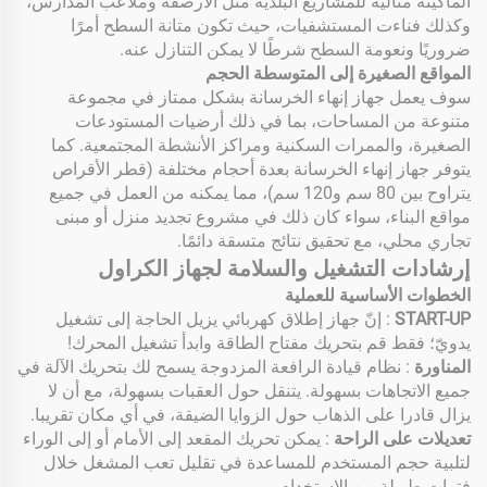
الماكينة مثالية للمشاريع البلدية مثل الأرصفة وملاعب المدارس،
وكذلك فناءت المستشفيات، حيث تكون متانة السطح أمرًا
ضروريًا ونعومة السطح شرطًا لا يمكن التنازل عنه.
المواقع الصغيرة إلى المتوسطة الحجم
سوف يعمل جهاز إنهاء الخرسانة بشكل ممتاز في مجموعة
متنوعة من المساحات، بما في ذلك أرضيات المستودعات
الصغيرة، والممرات السكنية ومراكز الأنشطة المجتمعية. كما
يتوفر جهاز إنهاء الخرسانة بعدة أحجام مختلفة (قطر الأقراص
يتراوح بين 80 سم و120 سم)، مما يمكنه من العمل في جميع
مواقع البناء، سواء كان ذلك في مشروع تجديد منزل أو مبنى
تجاري محلي، مع تحقيق نتائج متسقة دائمًا.
إرشادات التشغيل والسلامة لجهاز الكراول
الخطوات الأساسية للعملية
START-UP
: إنّ جهاز إطلاق كهربائي يزيل الحاجة إلى تشغيل
يدويّ؛ فقط قم بتحريك مفتاح الطاقة وابدأ تشغيل المحرك!
المناورة
: نظام قيادة الرافعة المزدوجة يسمح لك بتحريك الآلة في
جميع الاتجاهات بسهولة. يتنقل حول العقبات بسهولة، مع أن لا
يزال قادرا على الذهاب حول الزوايا الضيقة، في أي مكان تقريبا.
تعديلات على الراحة
: يمكن تحريك المقعد إلى الأمام أو إلى الوراء
لتلبية حجم المستخدم للمساعدة في تقليل تعب المشغل خلال
فترات طويلة من الاستخدام.