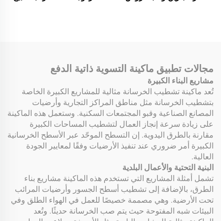
للتسوية والتنعيم، قوة المحرك
بدعم شهادة CE، مجرفة
13 حصان و24 حصan، نوع
تسوية الطرق المتنقلة ذات
ماكينة تسوية أرضيات
القرص الطاحن السميك
خرسانية متحركة بالقيادة،
ماكينات طرق للبيع
مجالات تطبيق ماكينة التسوية ذاتية الدفع
مشاريع البناء الكبيرة
تُعد ماكينة تشطيب الخرسانة مثالية للمشاريع الكبيرة الخاصة
بتشطيب الخرسانة مثل مناطق المراكز التجارية وأرضيات
المصانع الصناعية وقبو المجتمعات السكنية. وستعمل هذه الماكينة
على زيادة سرعة إنجاز العمال لتشطيب المساحات الكبيرة
مقارنة بالطرق اليدوية. إن التسطح الموحّد عبر الأسطح الخرسانية
الكبيرة أمر ضروري عند تنفيذ الأرضيات وفقًا لمعايير الجودة
العالية.
البنية التحتية والأعمال البلدية
تشمل أمثلة المشاريع التي تستخدم هذه الماكينة مشاريع بناء
الطرق، بالإضافة إلى تشطيب أسطح الجسور وأرضيات المرائب
تحت الأرضية. وهي مصممة خصيصًا للعمل في الهواء الطلق وفي
البيئات شبه المفتوحة حيث يتم صب الخرسانة حديثًا. وتُعد