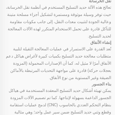
نقل الخرسانة
تعالج هذه الآلة حديد التسليح المستخدم في أنظمة نقل الخرسانة،
حيث توفر وسيلة موثوقة ومستمرة لتشكيل أجزاء مسلحة متينة
وعالية الجودة لتثبيت معدات النقل، إلى جانب مكونات مقاومة
للتآكل قادرة على تحمل الاستخدام المتكرر لهذه الآلات المعالجة
لحديد التسليح.
إنشاء الأنفاق
تُعد القدرة على الاستمرار في عمليات المعالجة الثقيلة لتلبية
متطلبات معالجة حديد التسليح بكميات كبيرة لأغراض هياكل دعم
الأنفاق أمرًا لا مثيل له، كما أن الإصدارات المحمولة (المزودة
بعجلات حركة) قادرة على مواجهة التحديات المرتبطة بالأماكن
الضيقة وغير المستوية من نوع الأنفاق.
بناء الجسور
يمكن تهيئة أشكال حديد التسليح المعقدة المستخدمة في هياكل
الجسور الداعمة بسهولة لإنتاجها. كما تم تصميم الآلات المزودة
بنظام التحكم العددي بالحاسوب (CNC) لدمج عمليات استقامة
وقطع وثني حديد التسليح ضمن سير عمل واحد؛ وهي مثالية