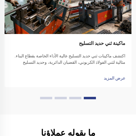
ماكينة ثني حديد التسليح
اكتشف ماكينات ثني حديد التسليح عالية الأداء الخاصة بقطاع البناء.
مثالية لثني الفولاذ الكربوني، القضبان الدائرية، وحديد التسليح
المموج. زد من كفاءة الموقع - تقدّم بطلب للحصول على عرض سعر
اليوم.
عرض المزيد
ما يقوله عملاؤنا