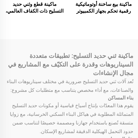
ماكينة بيع ساخنة أوتوماتيكية
ماكينة قطع وثني حديد
رقمية تحكم بجهاز الكمبيوتر
التسليح ذات الكفاف العالمي،
لثني قضبان الصلب، وتقويم
كفاءة عالية، ماكينة ثني
وقطع ماكينة تقويم وثني
كمرات حديد التسليح
كمرات حديد التسليح
الأوتوماتيكية بالكامل
ماكينة ثني حديد التسليح: تطبيقات متعددة
السيناريوهات وقدرة على التكيّف مع المشاريع في
مجال الإنشاءات
تُعد آلات ثني حديد التسليح ضرورية في مختلف سيناريوهات البناء
والصناعات، مع أداء مخصص يتناسب مع متطلبات كل مشروع:
بناء المساكن
يقوم هذا المعدّات بإنتاج أسياخ قياسية أو مكونات حديد التسليح
المتماثلة المطلوبة في هياكل البناء السكني الخرسانية، مع زوايا
متسقة تُصنع باستخدام جهازنا ومصممة خصيصًا لتناسب ضمن
حدود التحمل الهيكلية الدقيقة لمشاريع الإسكان.