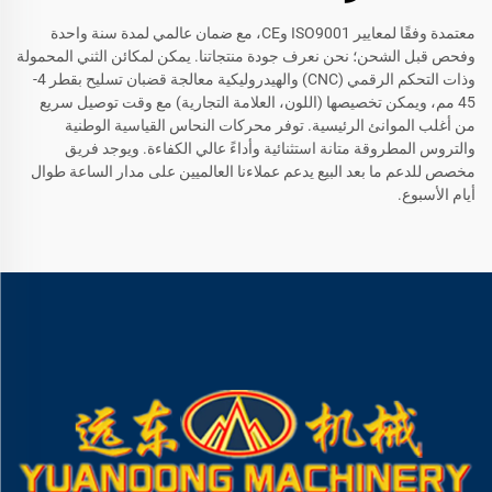
معتمدة وفقًا لمعايير ISO9001 وCE، مع ضمان عالمي لمدة سنة واحدة
وفحص قبل الشحن؛ نحن نعرف جودة منتجاتنا. يمكن لمكائن الثني المحمولة
وذات التحكم الرقمي (CNC) والهيدروليكية معالجة قضبان تسليح بقطر 4-
45 مم، ويمكن تخصيصها (اللون، العلامة التجارية) مع وقت توصيل سريع
من أغلب الموانئ الرئيسية. توفر محركات النحاس القياسية الوطنية
والتروس المطروقة متانة استثنائية وأداءً عالي الكفاءة. ويوجد فريق
مخصص للدعم ما بعد البيع يدعم عملاءنا العالميين على مدار الساعة طوال
أيام الأسبوع.