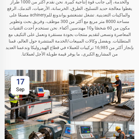
والخدمة، إلى جانب قوة إنتاجية كبيرة. نحن نقدم أكثر من 1000 طراز
يغطوا معالجة حديد التسليح، الطرق، الخرسانة، الأرضيات، التدمك، الرفع
والماكينات التعدينية. تشغل تشنغتشو يواندونغ للمachinery مصنعًا على
مساحة 8000 متر مربع مع أكثر من 300 موظف، وفريق بحث وتطوير
مكون من 60 شخصًا و10 مهندسين أكفاء. نحن نستخدم أحدث التقنيات
المعاصرة ونسعى لتقديم منتجات بجودة مستقرة ونعمل على التكيف مع
المتطلبات. وبفضل وكالات المبيعات/الخدمة المنتشرة حول العالم، قمنا
بإنجاز أكثر من 16,985 تركيبات للعملاء في قطاع الهيدروليكا وندعمنا العديد
من المشاريع الكبرى، ما يوفر قيمة طويلة الأجل لعملائنا.
17
Sep