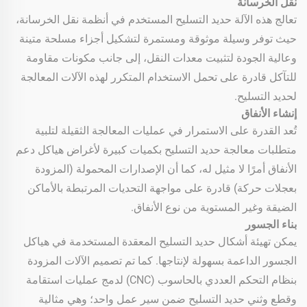
نقل الخرسانة
تعالج هذه الآلة حديد التسليح المستخدم في أنظمة نقل الخرسانة،
حيث توفر وسيلة موثوقة ومستمرة لتشكيل أجزاء مسلحة متينة
وعالية الجودة لتثبيت معدات النقل، إلى جانب مكونات مقاومة
للتآكل قادرة على تحمل الاستخدام المتكرر لهذه الآلات المعالجة
لحديد التسليح.
إنشاء الأنفاق
تُعد القدرة على الاستمرار في عمليات المعالجة الثقيلة لتلبية
متطلبات معالجة حديد التسليح بكميات كبيرة لأغراض هياكل دعم
الأنفاق أمرًا لا مثيل له، كما أن الإصدارات المحمولة (المزودة
بعجلات حركة) قادرة على مواجهة التحديات المرتبطة بالأماكن
الضيقة وغير المستوية من نوع الأنفاق.
بناء الجسور
يمكن تهيئة أشكال حديد التسليح المعقدة المستخدمة في هياكل
الجسور الداعمة بسهولة لإنتاجها. كما تم تصميم الآلات المزودة
بنظام التحكم العددي بالحاسوب (CNC) لدمج عمليات استقامة
وقطع وثني حديد التسليح ضمن سير عمل واحد؛ وهي مثالية