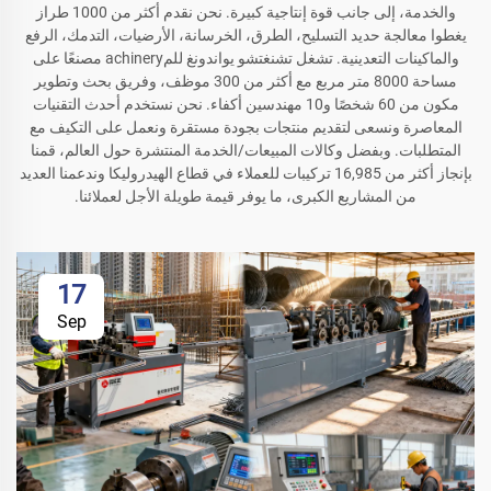
والخدمة، إلى جانب قوة إنتاجية كبيرة. نحن نقدم أكثر من 1000 طراز
يغطوا معالجة حديد التسليح، الطرق، الخرسانة، الأرضيات، التدمك، الرفع
والماكينات التعدينية. تشغل تشنغتشو يواندونغ للمachinery مصنعًا على
مساحة 8000 متر مربع مع أكثر من 300 موظف، وفريق بحث وتطوير
مكون من 60 شخصًا و10 مهندسين أكفاء. نحن نستخدم أحدث التقنيات
المعاصرة ونسعى لتقديم منتجات بجودة مستقرة ونعمل على التكيف مع
المتطلبات. وبفضل وكالات المبيعات/الخدمة المنتشرة حول العالم، قمنا
بإنجاز أكثر من 16,985 تركيبات للعملاء في قطاع الهيدروليكا وندعمنا العديد
من المشاريع الكبرى، ما يوفر قيمة طويلة الأجل لعملائنا.
17
Sep