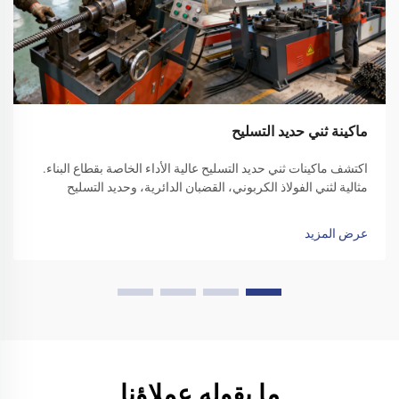
ماكينة ثني حديد التسليح
اكتشف ماكينات ثني حديد التسليح عالية الأداء الخاصة بقطاع البناء.
مثالية لثني الفولاذ الكربوني، القضبان الدائرية، وحديد التسليح
المموج. زد من كفاءة الموقع - تقدّم بطلب للحصول على عرض سعر
اليوم.
عرض المزيد
ما يقوله عملاؤنا