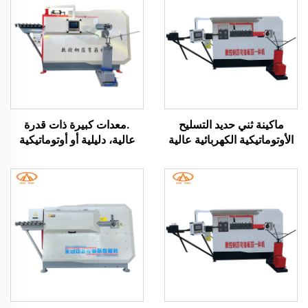
ماكينة ثني حديد التسليح
.معدات كبيرة ذات قدرة
الأوتوماتيكية الكهربائية عالية
عالية، دليلية أو أوتوماتيكية
الدقة بنظام تحكم CNC وPLC،
باستخدام التحكم العددي
ماكينة ثني محمولة لمعالجة
(CNC)، آلة تقويم وثني حديد
الفولاذ المقاوم للصدأ
التسليح والكمرات السلكية
والسبيكة
للبيع