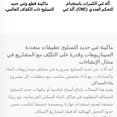
آلة ثني الكمرات باستخدام
ماكينة قطع وثني حديد
التحكم العددي (CNC)، آلة ثني
التسليح ذات الكفاف العالمي،
أوتوماتيكية بالكامل، آلة تقويم
كفاءة عالية، ماكينة ثني
حديد التسليح وثني الحلقات
كمرات حديد التسليح
الأوتوماتيكية بالكامل
ماكينة ثني حديد التسليح: تطبيقات متعددة
السيناريوهات وقدرة على التكيّف مع المشاريع في
مجال الإنشاءات
تُعد آلات ثني حديد التسليح ضرورية في مختلف سيناريوهات البناء
والصناعات، مع أداء مخصص يتناسب مع متطلبات كل مشروع:
بناء المساكن
يقوم هذا المعدّات بإنتاج أسياخ قياسية أو مكونات حديد التسليح
المتماثلة المطلوبة في هياكل البناء السكني الخرسانية، مع زوايا
متسقة تُصنع باستخدام جهازنا ومصممة خصيصًا لتناسب ضمن
حدود التحمل الهيكلية الدقيقة لمشاريع الإسكان.