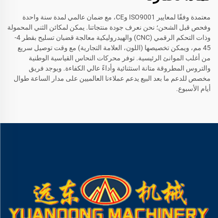
معتمدة وفقًا لمعايير ISO9001 وCE، مع ضمان عالمي لمدة سنة واحدة
وفحص قبل الشحن؛ نحن نعرف جودة منتجاتنا. يمكن لمكائن الثني المحمولة
وذات التحكم الرقمي (CNC) والهيدروليكية معالجة قضبان تسليح بقطر 4-
45 مم، ويمكن تخصيصها (اللون، العلامة التجارية) مع وقت توصيل سريع
من أغلب الموانئ الرئيسية. توفر محركات النحاس القياسية الوطنية
والتروس المطروقة متانة استثنائية وأداءً عالي الكفاءة. ويوجد فريق
مخصص للدعم ما بعد البيع يدعم عملاءنا العالميين على مدار الساعة طوال
أيام الأسبوع.