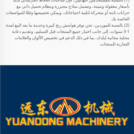
(1) بالنسبة للمستخدمين النهائيين، فإن شاحنات الخلاط الخرساني لدينا
بأسعار معقولة ومتينة، وتشمل نماذج مجنزرة وبنظام تحميل ذاتي مع
خزانات ثابتة أو متحركة لتلبية احتياجاتك، ويمكن تخصيصها وفقًا للمواصفات
الخاصة بك.
(2) بالنسبة للموردين، نحن نوفر هوامش ربح كبيرة وخدمة ما بعد البيع لمدة
1-3 سنوات، إلى جانب اختبار جميع المنتجات قبل التسليم، وتقديم دعاية
محلية مجانية لبلدك، بما في ذلك الدعم في تخصيص الألوان والعلامات
التجارية للمنتجات.