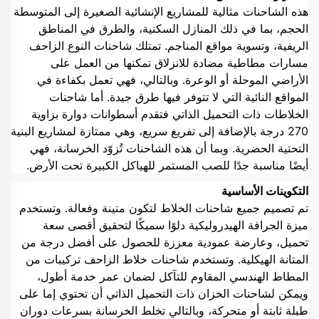
هذه الشاحنات مثالية للمشاريع الإنشائية الصغيرة إلى المتوسطة
الحجم، بما في ذلك المنازل السكنية، والطرق في المناطق
الريفية، وتسوية مواقع المناجم. تمتلك شاحنات النوع الزاحف
مسارات مطاطية مضادة للانزلاق تمكنها من العمل على
الأراضي الموحلة أو الوعرة. وبالتالي، فهي تعمل بكفاءة في
المواقع النائية التي لا تتوفر فيها طرق جيدة. أما شاحنات
الخلاطات ذات التحميل الذاتي فتقدم أسطوانات دوارة بزاوية
270 درجة بالإضافة إلى تفريغ سريع، وهي ممتازة لمشاريع البنية
التحتية الحضرية. وبما أن هذه الشاحنات تُزوّد الخرسانة، فهي
أيضًا مناسبة جدًا للصب المستمر للهياكل الكبيرة تحت الأرض.
التكوينات الأساسية
تم تصميم جميع شاحنات الخلاط لتكون متينة وفعالة. وتستخدم
ميزة الجرافة الهيدروليكية دلوًا سميكًا لتحقيق أقصى سعة
تحميل، وعارضة عمودية معززة للحصول على أفضل درجة من
المتانة الهيكلية. وتستخدم شاحنات خلاط الزاحف تركيبات من
المطاط الهندسي المقاوم للتآكل لضمان عمر خدمة أطول،
ويمكن لشاحنات الخزان ذات التحميل الذاتي أن تحتوي إما على
طبلة ثابتة أو متحركة، وبالتالي تخلط الخرسانة بسرعات دوران