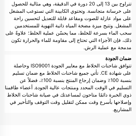
تتراوح بين 13 إلى 20 دورة في الدقيقة، وهي مثالية للحصول
على خرسانة متجانسة. وتحتوي الكابينة التي تستوعب المشغل
على مواد عازلة للصوت ومقاعد قابلة للتعديل لتحسين راحة
المشغل. وتتيح ميزة مضخة المياه ذاتية التهوية للمستخدمين
سحب الماء بسرعة للخلط، مما يحسّن عملية الخلط؛ علاوةً على
ذلك، فإن الأجزاء التي تحتاج إلى مقاومة للماء والحرارة تكون
مدمجة مع عملية الرش.
ضمان الجودة
تتوافق شاحنات الخلاط مع معايير الجودة ISO9001 وحاصلة
على شهادة CE. تأتي جميع شاحنات الخلاط مع ضمان تسليم
بنسبة 100٪ وضمان إرجاع المنتج بنسبة 100٪، فضلاً عن
التسليم في الوقت المحدد ومنتجات عالية الجودة. أعضاء طاقمنا
ذوي الخبرة دائمًا متاحون لمساعدتك في صيانة شاحنات الخلاط
وإصلاحها بأسرع وقت ممكن لتقليل وقت التوقف والتأخير في
المشاريع.