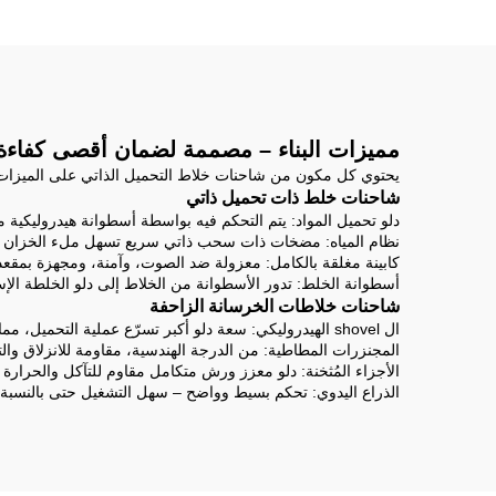
وبسعر مصنع صيني
ذاتية
مضخة 
مميزات البناء – مصممة لضمان أقصى كفاءة
يحتوي كل مكون من شاحنات خلاط التحميل الذاتي على الميزات التا
شاحنات خلط ذات تحميل ذاتي
دلو تحميل المواد: يتم التحكم فيه بواسطة أسطوانة هيدروليكية م
نظام المياه: مضخات ذات سحب ذاتي سريع تسهل ملء الخزان بسر
كابينة مغلقة بالكامل: معزولة ضد الصوت، وآمنة، ومجهزة بمقعد 
أسطوانة الخلط: تدور الأسطوانة من الخلاط إلى دلو الخلطة الإسمنتية للأمام عند 
شاحنات خلاطات الخرسانة الزاحفة
ال shovel الهيدروليكي: سعة دلو أكبر تسرّع عملية التحميل، مما يعزز الكفاءة في العمل.
المجنزرات المطاطية: من الدرجة الهندسية، مقاومة للانزلاق والتآ
الأجزاء المُثخنة: دلو معزز ورش متكامل مقاوم للتآكل والحرارة ي
الذراع اليدوي: تحكم بسيط وواضح – سهل التشغيل حتى بالنسبة 