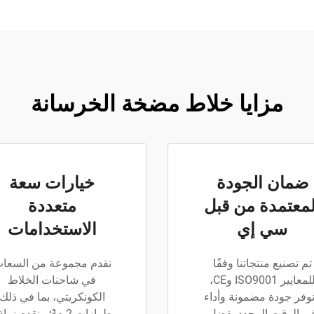
مزايا خلاط مضخة الخرسانة
ضمان الجودة
خيارات سعة
لمعتمدة من قبل
متعددة
سي إي
الاستخدامات
تم تصنيع منتجاتنا وفقًا
نقدم مجموعة من السعا
للمعايير ISO9001 وCE،
في شاحنات الخلاط
وفر جودة مضمونة وأداء
الكونكريتي، بما في ذلك
ي الوقت المحدد بفضل
طرازات 2 م³؛ ونقدم نم