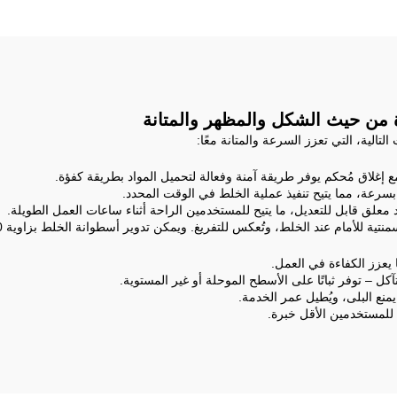
 التحميل ومتنقلة، مع
خرسانة مدمجة للب
خلط خرسانة عالية
الجودة
 من حيث الشكل والمظهر والمتانة
لية، التي تعزز السرعة والمتانة معًا:
ع إغلاق مُحكم يوفر طريقة آمنة وفعالة لتحميل المواد بطريقة كفؤة.
عة، مما يتيح تنفيذ عملية الخلط في الوقت المحدد.
معلق قابل للتعديل، ما يتيح للمستخدمين الراحة أثناء ساعات العمل الطويلة.
الخلط، وتُعكس للتفريغ. ويمكن تدوير أسطوانة الخلط بزاوية 270 درجة ولها ارتفاع بمقدار 17 درجة.
كل – توفر ثباتًا على الأسطح الموحلة أو غير المستوية.
منع البلى، ويُطيل عمر الخدمة.
للمستخدمين الأقل خبرة.