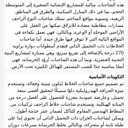
هذه الشاحنات مثالية للمشاريع الإنشائية الصغيرة إلى المتوسطة
الحجم، بما في ذلك المنازل السكنية، والطرق في المناطق
الريفية، وتسوية مواقع المناجم. تمتلك شاحنات النوع الزاحف
مسارات مطاطية مضادة للانزلاق تمكنها من العمل على
الأراضي الموحلة أو الوعرة. وبالتالي، فهي تعمل بكفاءة في
المواقع النائية التي لا تتوفر فيها طرق جيدة. أما شاحنات
الخلاطات ذات التحميل الذاتي فتقدم أسطوانات دوارة بزاوية
270 درجة بالإضافة إلى تفريغ سريع، وهي ممتازة لمشاريع البنية
التحتية الحضرية. وبما أن هذه الشاحنات تُزوّد الخرسانة، فهي
أيضًا مناسبة جدًا للصب المستمر للهياكل الكبيرة تحت الأرض.
التكوينات الأساسية
تم تصميم جميع شاحنات الخلاط لتكون متينة وفعالة. وتستخدم
ميزة الجرافة الهيدروليكية دلوًا سميكًا لتحقيق أقصى سعة
تحميل، وعارضة عمودية معززة للحصول على أفضل درجة من
المتانة الهيكلية. وتستخدم شاحنات خلاط الزاحف تركيبات من
المطاط الهندسي المقاوم للتآكل لضمان عمر خدمة أطول،
ويمكن لشاحنات الخزان ذات التحميل الذاتي أن تحتوي إما على
طبلة ثابتة أو متحركة، وبالتالي تخلط الخرسانة بسرعات دوران