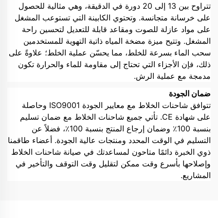
تتراوح بين 13 إلى 20 دورة في الدقيقة، وهي مثالية للحصول
على خرسانة متجانسة. وتحتوي الكابينة التي تستوعب المشغل
على مواد عازلة للصوت ومقاعد قابلة للتعديل لتحسين راحة
المشغل. وتتيح ميزة مضخة المياه ذاتية التهوية للمستخدمين
سحب الماء بسرعة للخلط، مما يحسّن عملية الخلط؛ علاوةً على
ذلك، فإن الأجزاء التي تحتاج إلى مقاومة للماء والحرارة تكون
مدمجة مع عملية الرش.
ضمان الجودة
تتوافق شاحنات الخلاط مع معايير الجودة ISO9001 وحاصلة
على شهادة CE. تأتي جميع شاحنات الخلاط مع ضمان تسليم
بنسبة 100٪ وضمان إرجاع المنتج بنسبة 100٪، فضلاً عن
التسليم في الوقت المحدد ومنتجات عالية الجودة. أعضاء طاقمنا
ذوي الخبرة دائمًا متاحون لمساعدتك في صيانة شاحنات الخلاط
وإصلاحها بأسرع وقت ممكن لتقليل وقت التوقف والتأخير في
المشاريع.