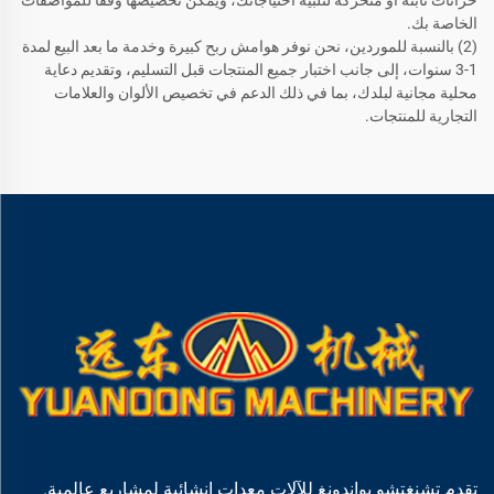
خزانات ثابتة أو متحركة لتلبية احتياجاتك، ويمكن تخصيصها وفقًا للمواصفات
الخاصة بك.
(2) بالنسبة للموردين، نحن نوفر هوامش ربح كبيرة وخدمة ما بعد البيع لمدة
1-3 سنوات، إلى جانب اختبار جميع المنتجات قبل التسليم، وتقديم دعاية
محلية مجانية لبلدك، بما في ذلك الدعم في تخصيص الألوان والعلامات
التجارية للمنتجات.
تقدم تشنغتشو يواندونغ للآلات معدات إنشائية لمشاريع عالمية.