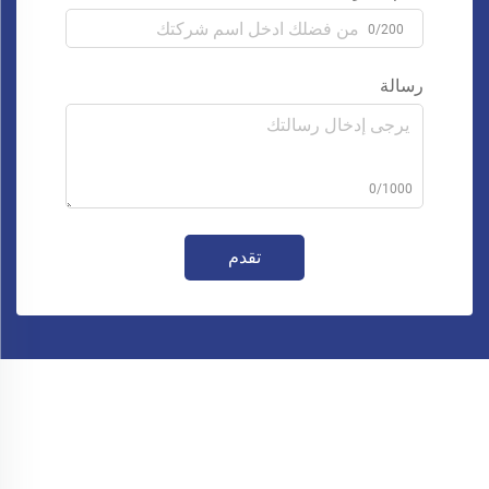
0/200
رسالة
0/1000
تقدم