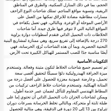
الحجم، بما في ذلك المنازل السكنية، والطرق في المناطق
الريفية، وتسوية مواقع المناجم. تمتلك شاحنات النوع الزاحف
مسارات مطاطية مضادة للانزلاق تمكنها من العمل على
الأراضي الموحلة أو الوعرة. وبالتالي، فهي تعمل بكفاءة في
المواقع النائية التي لا تتوفر فيها طرق جيدة. أما شاحنات
الخلاطات ذات التحميل الذاتي فتقدم أسطوانات دوارة بزاوية
270 درجة بالإضافة إلى تفريغ سريع، وهي ممتازة لمشاريع البنية
التحتية الحضرية. وبما أن هذه الشاحنات تُزوّد الخرسانة، فهي
أيضًا مناسبة جدًا للصب المستمر للهياكل الكبيرة تحت الأرض.
التكوينات الأساسية
تم تصميم جميع شاحنات الخلاط لتكون متينة وفعالة. وتستخدم
ميزة الجرافة الهيدروليكية دلوًا سميكًا لتحقيق أقصى سعة
تحميل، وعارضة عمودية معززة للحصول على أفضل درجة من
المتانة الهيكلية. وتستخدم شاحنات خلاط الزاحف تركيبات من
المطاط الهندسي المقاوم للتآكل لضمان عمر خدمة أطول،
ويمكن لشاحنات الخزان ذات التحميل الذاتي أن تحتوي إما على
طبلة ثابتة أو متحركة، وبالتالي تخلط الخرسانة بسرعات دوران
تتراوح بين 13 إلى 20 دورة في الدقيقة، وهي مثالية للحصول