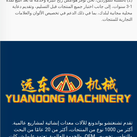
(2) بالنسبة للموردين، نحن نوفر هوامش ربح كبيرة وخدمة ما بعد البيع لمدة
1-3 سنوات، إلى جانب اختبار جميع المنتجات قبل التسليم، وتقديم دعاية
محلية مجانية لبلدك، بما في ذلك الدعم في تخصيص الألوان والعلامات
التجارية للمنتجات.
تقدم تشنغتشو يواندونغ للآلات معدات إنشائية لمشاريع عالمية.
أكثر من 1000 نوع من المنتجات، أكثر من 20 عامًا من البحث
والتطوير، تخصيص OEM، والخدمة العالمية. تعتمد عليها شركات