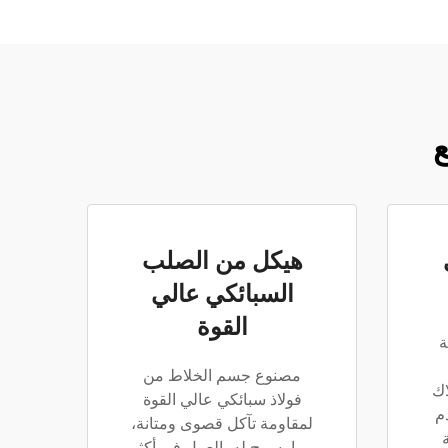
ع
هيكل من الصلب
السبائكي عالي
القوة
ة
مصنوع جسم الخلاط من
اك
فولاذ سبائكي عالي القوة
م
لمقاومة تآكل قصوى ومتانة،
مما يسمح له بالعمل في أكثر