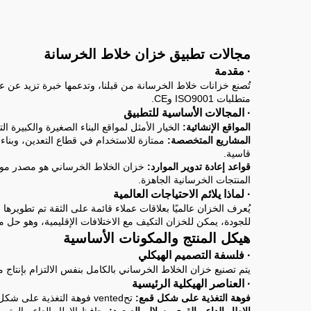
قطره 2400 مم
مجالات تطبيق خزان خلاط الخرسانة
· مقدمة
تُصنع خزانات خلاط الخرسانة من قبلنا، وتدعمها خبرة تزيد عن عق
متطلبات ISO9001 وCE.
· المجالات الأساسية للتطبيق
المواقع الإنشائية:
الخيار الأمثل لمواقع البناء الصغيرة والكبيرة ا
المشاريع المتخصصة:
ممتازة للاستخدام في قطاع التعدين، وبناء
قاسية.
قواعد إعادة تدوير الموارد:
خزان الخلاط الخرساني هو مصدر موثوق 
المنتجات الخرسانية الجاهزة.
· لماذا يلائم الاحتياجات العالمية
يُعرف الخزان عالميًا بعلاقات عملاء قائمة على الثقة تم تطوير
للجودة، يمكن للخزان التكيف مع الاختلافات الإقليمية، وهو حل مم
هيكل المنتج والمكونات الأساسية
· فلسفة التصميم الهيكلي
يتم تصنيع خزان الخلاط الخرساني بالكامل بنفس الالتزام بإنتاج من
· العناصر الهيكلية الرئيسية
فوهة التغذية على شكل قمع:
تحvented فوهة التغذية على شكل قمع حدوث الانسداد وتسمح بتدفق الرمال والحصى بسلاسة، مع ضمان تدفق فعال للمواد أثناء العمليات عالية الشدة.