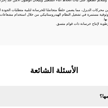
 وسلالم الصعود على ثبات الخلاط أثناء التشغيل ويتيحان الوصول الآمن عند إجراء
من محركات الديزل، مما يضمن خلطًا متجانسًا للخرسانة لتلبية متطلبات الجودة ا
وثوقية مستمرة في تشغيل النظام الهيدروستاتيكي من خلال استخدام مشعاعات
ها.
رطوبة لإنتاج خرسانة ذات قوام متسق.
الأسئلة الشائعة
مها؟