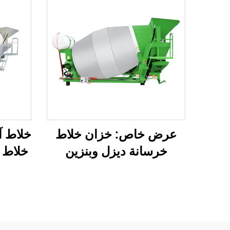
عرض خاص: خزان خلاط
خلاط آ
خرسانة ديزل وبنزين
خلاط 
بسعات 12 و14 و16 م³ مع
خزان 
محرك، وإذنات، وعلبة
تروس، ومكونات تروس
أساسية، خلاط أسمنت