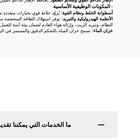
الإطار الداعم القوي وسلالم الصعود:
يحافظ الإطار الداعم المتين
· المكونات الوظيفية الأساسية
أسطوانة الخلط ونظام القوة:
يُزوَّد خلاط قوي بخيارات متعددة 
الأنظمة الهيدروليكية والتبريد:
توفر استهلاك الطاقة المنخفضة م
النظام، وتبريد الزيت، وإزالة هواء العادم لضمان بيئة آمنة للعمل ب
خزان الماء:
تسمح خزان المياه بالتحكم الدقيق والمستمر في ال
ما الخدمات التي يمكننا تقدي