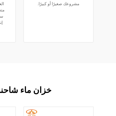
مشروعك صغيرًا أو كبيرًا.
الع
متع
سي
إن
خزان ماء شاحنة ا