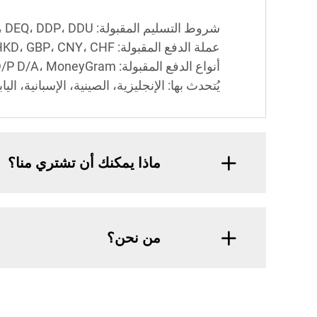
شروط التسليم المقبولة: FOB، CFR، CIF، EXW، FAS، CIP، FCA، CPT، DEQ، DDP، DDU، التسليم السريع، DAF، DES؛
عملة الدفع المقبولة: USD، EUR، JPY، CAD، AUD، HKD، GBP، CNY، CHF؛
أنواع الدفع المقبولة: T/T، L/C، D/P D/A، MoneyGram، بطاقة ائتمان، PayPal، ويسترن يونيون، نقدًا، إسكرو؛ اللغة
يُتحدث بها: الإنجليزية، الصينية، الإسبانية، اليا
ماذا يمكنك أن تشتري منا؟
من نحن؟