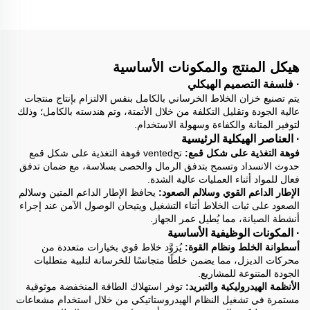
والمحرك الكهربائي والمكونات
الأساسية
هيكل المنتج والمكونات الأساسية
· فلسفة التصميم الهيكلي
يتم تصنيع خزان الخلاط الخرساني بالكامل بنفس الالتزام بإنتاج منتجات
عالية الجودة وتقليل التكلفة من خلال الأتمتة، وتم هندسته بالكامل؛ وذلك
لتوفير المتانة والكفاءة وسهولة الاستخدام.
· العناصر الهيكلية الرئيسية
فوهة التغذية على شكل قمع:
تحvented فوهة التغذية على شكل قمع
حدوث الانسداد وتسمح بتدفق الرمال والحصى بسلاسة، مع ضمان تدفق
فعال للمواد أثناء العمليات عالية الشدة.
الإطار الداعم القوي وسلالم الصعود:
يحافظ الإطار الداعم المتين وسلالم
الصعود على ثبات الخلاط أثناء التشغيل ويتيحان الوصول الآمن عند إجراء
أنشطة الصيانة، مما يُطيل عمر الجهاز.
· المكونات الوظيفية الأساسية
أسطوانة الخلط ونظام القوة:
يُزوَّد خلاط قوي بخيارات متعددة من
محركات الديزل، مما يضمن خلطًا متجانسًا للخرسانة لتلبية متطلبات
الجودة المتنوعة للمشاريع.
الأنظمة الهيدروليكية والتبريد:
توفر استهلاك الطاقة المنخفضة موثوقية
مستمرة في تشغيل النظام الهيدروستاتيكي من خلال استخدام مشعاعات