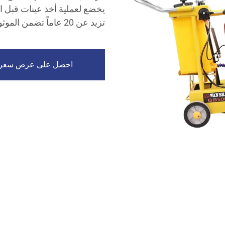
يخضع لعملية أخذ عينات قبل ال
تزيد عن 20 عاماً تضمن الموثوقية، مع وجود دعم مهندس في الخارج عند الحاجة.
احصل على عرض سعر