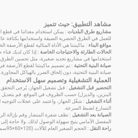
مشاهد التطبيق: حيث تتميز
مشاريع طرق البلديات
: يمكن استخدام معداتنا في قطع ال
للعمل في الطرق الحضرية الضيقة واستخدامها بكثافة عالي
مواقع البناء
: ماكينتنا هي الأداة المثالية لقطع الأرصفة 
الحالات الطارئة والاحتياجات الخاصة
: إذا كان لديك فناء
استخدامها في مشاريع تجديد صغيرة، مثل تحسين الطرق 
صيانة البنية التحتية
: تم تصميم ماكينتنا لقطع الأرصفة في 
صيانة البنية التحتية، دون إلحاق الضرر بالهياكل المجاورة.
العملية التشغيلية وتصميم سهل الاستخدام
التحضير قبل التشغيل
: قبل تشغيل الجهاز، يُرجى التحقق
البنزين، والديزل) حسب الظروف في الموقع. قم بتعديل ع
أثناء التشغيل
: شغّل الجهاز، واعتمد على عجلات التوجيه 
التسارع لضبط السرعة.
الصيانة بعد التشغيل
: نظف شفرة المنشار وقم بإزالة ال
المفصل الأمامي يتيح سهولة الوصول لذلك. ولا حاجة إلى 
راحة النقل
: الحجم الصغير العام للآلات (120×60×95سم - 170×60×110سم) والوزن المعقول (106 كجم - 250 كجم) يجعل من السهل تحميلها وتفريغها ونقلها بين مواقع العمل.