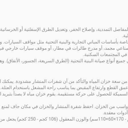
مفاصل التمددية، وإصلاح الحفر، وتعديل الطرق الإسفلتية أو الخرسانية ف
ة.
الخاصة بأساسات المباني التجارية والبنية التحتية مثل مواقف السيارات. 
 صناعي مجمد، أو مدرج طائرات في مطار، أو موقف سيارات خارجي في منا
في المجتمعات السكنية.
جميع أنواع صيانة البنية التحتية (الطرق السريعة، الجسور، الأنفاق). وه
 من سعة خزان المياه والتأكد من أن شفرات المنشار مشدودة. يمكنك اخت
مق القطع وارتفاع المقبض بما يناسب راحة المشغل باستخدام العتلة.
السميكة للحصول على حركة مستقيمة. يقوم خزان مياه لا يصدأ بتبريد ا
رواسب من الخزان. احفظ شفرة المنشار والخزان في مكان جاف لمنع ال
أدوات معقدة.