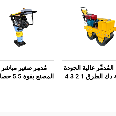
المُدمِّر عالية الجودة
مُدمِر صغير مباشر
ماكينة دك الطرق 1 2 3 4
المصنع بقوة 
دمِّر اهتزازي ماكينة
مُدمِر اهتزازية تعمل 
رق الإسفلتية ماكينة
للرصف والاهتزاز، م
البناء
لبناء الطرق