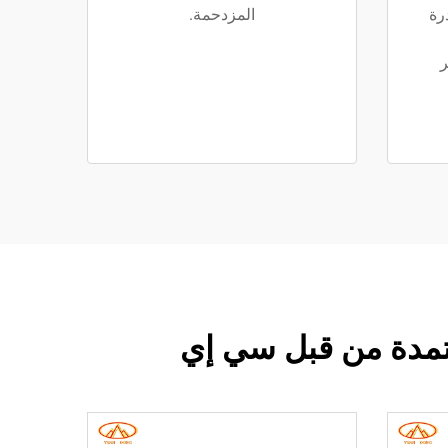
رة
المزدحمة.
ر
عتمدة من قبل سي إي