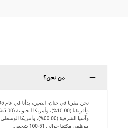
من نحن؟
موظفي مكتبنا حوالي 51-100 شخص.