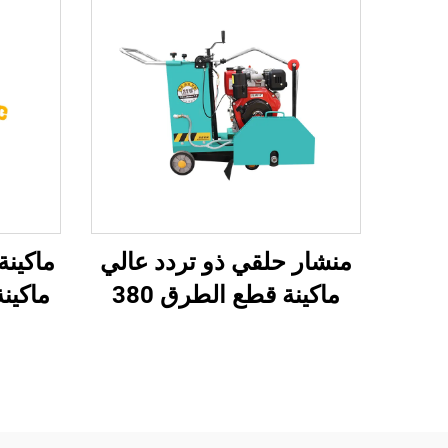
منشار حلقي ذو تردد عالي
ماكينة 
ماكينة قطع الطرق 380
فولت قطع الخرسانة
طن مُ
والأسفلت بسرعة 20-30
دك الط
متر/ساعة ماكينة قطع
الطرق ذات الزاحف