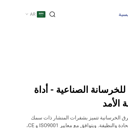
يسية
AR
لخرسانة الصناعية - أداة
 الأمد
طرق الخرسانية تتميز بشفرات المنشار ذات سمك
موحد (300-800 مم) للقطع الحادة والنظيفة. ويتوافق مع معايير ISO9001 و CE،