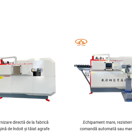
nizare directă de la fabrică
.Echipament mare, rezistent
ină de îndoit și tăiat agrafe
comandă automată sau ma