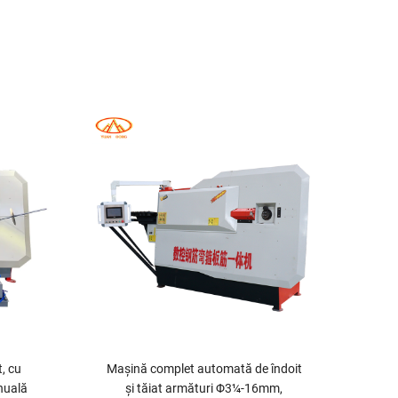
, cu
Mașină complet automată de îndoit
12m
nuală
și tăiat armături Φ3¼-16mm,
Î