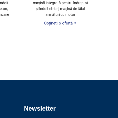
îndoit
mașină integrată pentru îndreptat
10m
eton,
și îndoit etrieri, mașină de tăiat
D
ânzare
armături cu motor
Obțineți o ofertă
Newsletter