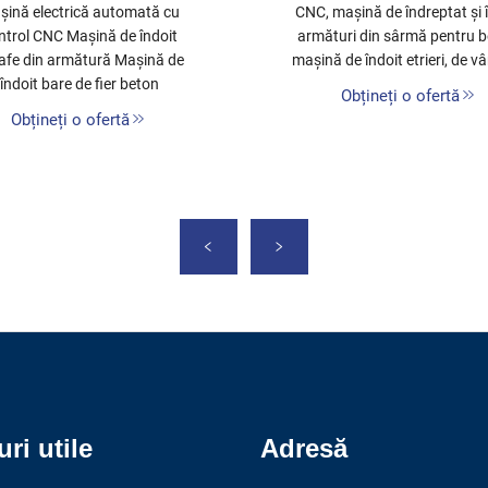
șină electrică automată cu
CNC, mașină de îndreptat și 
ntrol CNC Mașină de îndoit
armături din sârmă pentru b
afe din armătură Mașină de
mașină de îndoit etrieri, de v
îndoit bare de fier beton
Obțineți o ofertă
Obțineți o ofertă
uri utile
Adresă