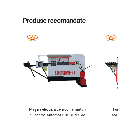
Produse recomandate
are
Mașină electrică de îndoit armături
Fur
eri,
cu control automat CNC și PLC de
Maș