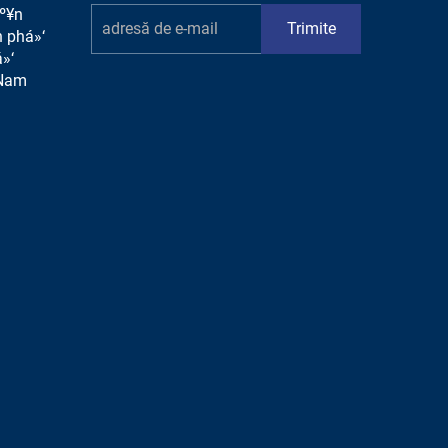
áº¥n
Trimite
 phá»‘
»‘
 Nam