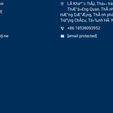
oi
LÃ­ Kháº¯c TrÃ¡i, Thá»‹ tr
ThÆ°á»£ng Quan, ThÃ nh
E
HÆ°ng DÆ°Æ¡ng, ThÃ nh phá
Tráº¡ng ChÃ¢u, Tá»‰nh HÃ
+86 18538093952
ți-ne
[email protected]