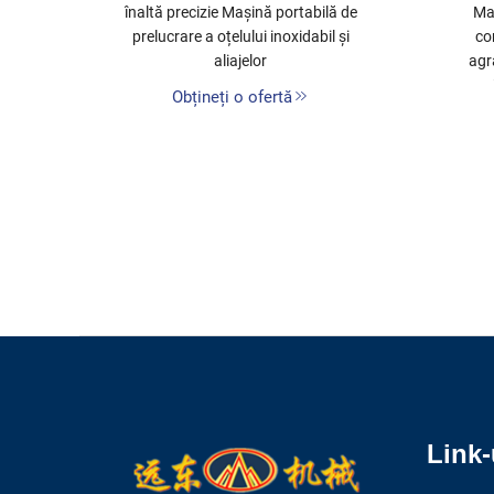
ieri,
înaltă precizie Mașină portabilă de
Ma
prelucrare a oțelului inoxidabil și
co
aliajelor
agr
Obțineți o ofertă
Link-