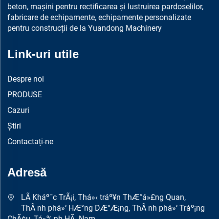
beton, mașini pentru rectificarea și lustruirea pardoselilor,
fabricare de echipamente, echipamente personalizate
pentru construcții de la Yuandong Machinery
Link-uri utile
Despre noi
PRODUSE
Cazuri
Știri
Contactați-ne
Adresă
LÃ­ Kháº¯c TrÃ¡i, Thá»‹ tráº¥n ThÆ°á»£ng Quan,
ThÃ nh phá»‘ HÆ°ng DÆ°Æ¡ng, ThÃ nh phá»‘ Tráº¡ng
ChÃ¢u, Tá»‰nh HÃ Nam