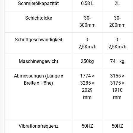
Schmierölkapazität
0,58 L
2L
Schichtdicke
30-
30-
300mm
200mm
Schrittgeschwindigkeit
0-
0-
2,5Km/h
2,5Km/h
Maschinengewicht
250kg
741 kg
Abmessungen (Länge x
1774 ×
3155 ×
Breite x Höhe)
3285 ×
3175 ×
2029
1910
mm
mm
Vibrationsfrequenz
5
HZ
5
HZ
0
0