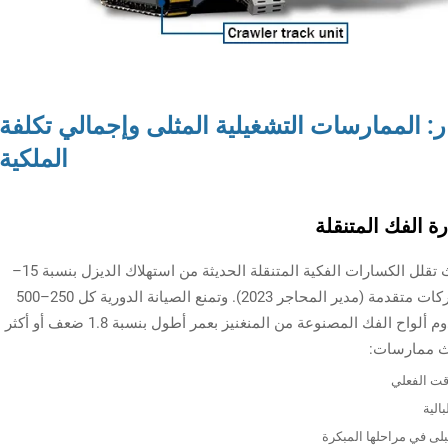
ر: الممارسات التشغيلية المثلى وإجمالي تكلفة
الملكية
ة الفك المتنقلة
يبقى الوقود من أهم المصروفات التشغيلية — حيث تقلل الكسارات الفكية المتنقلة الحديثة من استهلاك الديزل بنسبة 15–
25% من خلال دوائر هيدروليكية مُحسّنة وإدارة محركات متقدمة (مدير المحاجر 2023). وتمنع الصيانة الدورية كل 250–500
ساعة تشغيل التوقف غير المخطط له، في حين تدوم ألواح الفك المصنوعة من المنغنيز بعمر أطول بنسبة 1.8 ضعف أو أكثر
لاث ممارسات:
وقت الفعلي
الية
لى في مراحلها المبكرة