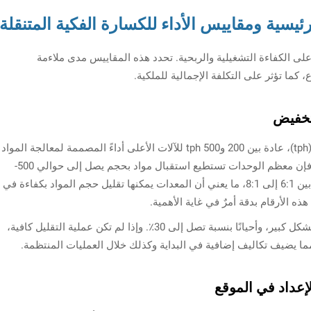
ئيسية ومقاييس الأداء للكسارة الفكية المتنقلة
على الكفاءة التشغيلية والربحية. تحدد هذه المقاييس مدى ملاءمة
كما تؤثر على التكلفة الإجمالية للملكية.
لتخفيض
تتراوح سعة التكسير، المقاسة بالطن في الساعة (tph)، عادة بين 200 و500 tph للآلات الأعلى أداءً المصممة لمعالجة المواد
الصعبة مثل الجرانيت. وفيما يتعلق بحجم التغذية، فإن معظم الوحدات تستطيع استقبال مواد بحجم يصل إلى حوالي 500-
700 مم قبل المعالجة. ويتراوح نسبة التقليل عادة بين 6:1 إلى 8:1، ما يعني أن المعدات يمكنها تقليل حجم المواد بكفاءة في
ه الأرقام بدقة أمرٌ في غاية الأهمية.
فإذا كان حجم التغذية كبيرًا جدًا، تنخفض الإنتاجية بشكل كبير، وأحيانًا بنسبة تصل إلى 30٪. وإذا لم تكن عملية التقليل كافية،
ا يضيف تكاليف إضافية في البداية وكذلك خلال العمليات المنتظمة.
إعداد في الموقع