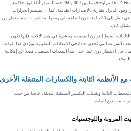
تأتي أحدث الطرازات مجهزة بمحركات من الفئة Tier 4 Final تتراوح قوتها بين 300 و450 حصانًا، توفر أداءً قويًا جدًا مع
نسبة تتراوح بين 15 إلى 25 بالمئة من وقود الديزل مقارنة بالإصدارات القديمة. كما أن تصميم الجرارات
الزاحفة يسمح لها بالتعامل مع المنحدرات الحادة التي تصل إلى 30 بالمئة دون الحاجة إلى ربطها بمقطورات، مما يجعل من
بشكل كافٍ.
 التلقائية لضبط التوازن المدمجة مباشرةً في هذه الآلات، فإنها تكون
أي ما يقارب ضعف السرعة التي تُحقق عادةً في الإعدادات التقليدية. ويؤدي هذا الوقت
ال في الانتظار دون عمل حتى تبدأ المعدات التشغيل، فضلاً عن إمكانية
الموقع.
مع الأنظمة الثابتة والكسارات المتنقلة الأخرى
لمحطات الثابتة وتقنيات التكسير المتنقلة البديلة، خاصةً من حيث
صص حسب نوع المادة.
حيث المرونة واللوجستيات