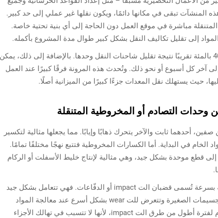
ير من الأعمال التحضيرية مسبقًا – مثل إعداد القواعد الخرسانية وجميع
ذه المنشآت تبقى في مكانها دائمًا، ويكون نقلها غير عملي إلى حد كبير.
لمتنقلة مباشرة في موقع العمل دون الحاجة إلى أي بنية تحتية خاصة.
مواد إلى تقليل تكاليف النقل بشكل كبير طوال مدة المشروع بأكمله.
تشير بيانات الصناعة إلى توفير ما يقارب 30 إلى 40 بالمئة تقريبًا نتيجة تقليل شاحنات النقل وحدها. بالإضافة إلى ذلك، يمكن
ى آخر كل أسبوع أو نحو ذلك. وتُحدث هذه المرونة فرقًا كبيرًا عند العمل
 حيث يستهلك نقل المعدات جزءًا كبيرًا من الميزانية أصلًا.
 وحدات التصادم أو المخروطية المتنقلة
ن، أحدهما ثابت والآخر يتحرك ذهابًا وإيابًا. مما يجعلها مثالية لتكسير
 الخام في البداية. أما الكسارات المخروطية فتتبع نهجًا مختلفًا تمامًا.
لى قطع موحدة بشكل جيد، وهي مثالية لإنتاج خليط الأسفلت أو الركام
.
تحطّم هذه الآلات الصخور باستخدام أجزاء متحركة بسرعة تُسمى قضبان الت impact أو الدفّاعات. فهي تتعامل بشكل جيد
مع المواد الناعمة، لكنها غالبًا ما تُنتج الكثير من الجسيمات الصغيرة وتتعرض للت wear بشكل أسرع عند معالجة المواد
الغريبة. والخلاصة هي أن طرق الضغط عموماً تدوم لفترة أطول من طرق الت impact، لأنها لا تتسبب في تهالك الأجزاء