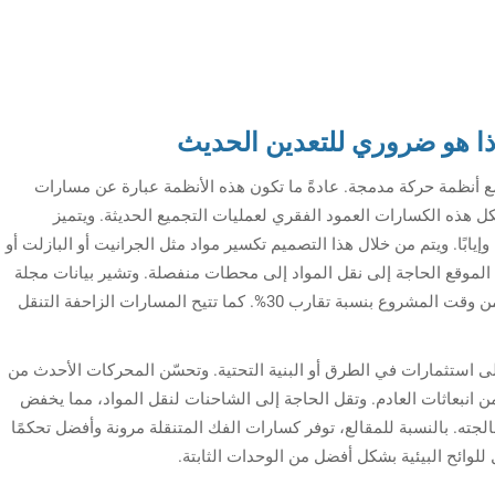
ذا هو ضروري للتعدين الحديث
 أنظمة حركة مدمجة. عادةً ما تكون هذه الأنظمة عبارة عن مسارات
كل هذه الكسارات العمود الفقري لعمليات التجميع الحديثة. ويتميز
يابًا. ويتم من خلال هذا التصميم تكسير مواد مثل الجرانيت أو البازلت أو
 الموقع الحاجة إلى نقل المواد إلى محطات منفصلة. وتشير بيانات مجلة
Aggregates Quarterly (2025) إلى أن ذلك يقلل من وقت المشروع بنسبة تقارب 30%. كما تتيح المسارات الزاحفة التنقل
ى استثمارات في الطرق أو البنية التحتية. وتحسّن المحركات الأحدث من
الوقود وتقلل من انبعاثات العادم. وتقل الحاجة إلى الشاحنات لنقل المواد، مما يخفض
سبة 15-20% لكل طن يتم معالجته. بالنسبة للمقالع، توفر كسارات الفك المتنقلة مرونة وأفضل تحكمًا
لوائح البيئية بشكل أفضل من الوحدات الثابتة.