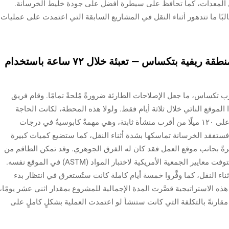
ل المعدات، كما تحافظ على سيطرة أفضل على جودة خليط الخرسانة.
البًا ما تتدهور أثناء النقل في المشاريع السابقة التي اعتمدت على عمليات
دراسة حالة: إصلاح طريق سريع في منطقة ريفية بتكساس — تعبئة خلال ٧٢ ساعة باستخدام
رب تكساس، ما جعل الإصلاحات الطارئة ضرورةً مُلحةً تمامًا. وقام فريق
الموقع النائي خلال ثلاثة أيام فقط. ولولا هذه المحطة، لكانت الحاجة
ماسَّةً إلى نقل الخرسانة بالشاحنات لمسافة تزيد على ١٢٠ ميلًا من أقرب منشأة ثابتة، وهي مهمةٌ كابوسيةٌ في درجات
بلغت ١٠٠ درجة فهرنهايت. فستفقد الخرسانة تماسكها بشدة أثناء النقل، كما ستضيع كميات كبيرة
اشرةً بجانب موقع العمل فقد كان له الفرق الجوهري. وقد تمكن الطاقم من
خلط نحو ١٤٠٠ ياردة مكعبة من الخرسانة التي استوفت معايير الجمعية الأمريكية لاختبار المواد (ASTM) في الموقع نفسه.
ثناء النقل، كما وفَّروا خمسة أيام كاملة كانت ستُستغرق في انتظار بدء
 الاستراتيجية قصَّرت المدة الإجمالية للمشروع بمقدار اثني عشر يومًا،
اك الوقود بما يقارب ١٨٠٠٠ جالون مقارنةً بالتكلفة التي كانت ستنشأ لو اعتمدت العملية بشكلٍ كاملٍ على