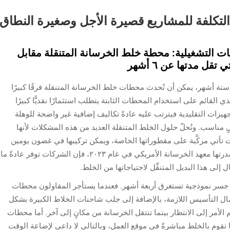
التكلفة للمشاريع قصيرة الأجل وصغيرة النطاق
ت التشغيلية: محطة خلط الخرسانة المتنقلة مقابل
قل مدتها عن ٦ أشهر
 ستة أشهر، يمكن أن تُحدث محطات خلط الخرسانة المتنقلة فرقًا كبيرًا
القائم على استخدام المحطات الثابتة يتطلب استثمارًا نقديًّا كبيرًا
 التجهيزات التقليدية فيترتب عليه عادةً تكاليف إضافية غير واضحة للوهلة
ٍ مناسب. وتُحلّ حلول الخلط المتنقلة العديد من هذه المشكلات لأنها
ات تأتي مركَّبة على مقطوراتها الخاصة، ويمكن تركيبها في غضون يومين
في معظم الأحيان. ووفقًا لتقارير صناعية حديثة أصدرتها معهد الخرسانة الأمريكي في عام ٢٠٢٣، فإن الشركات توفر عادةً ما
ح جسر نموذجية تستغرق أربعة أشهر. فعندما يستأجر المقاولون محطات
عمال التأسيس اللازمة، بالإضافة إلى جلب شاحنات الخلاط الكبيرة بشكل
الأمر إلى الانتظار بينما تنتقل الخرسانة من مكانٍ إلى آخر. أما محطات
ا تقوم بالخلط مباشرةً في موقع العمل، وبالتالي لا داعي لإضاعة الوقت