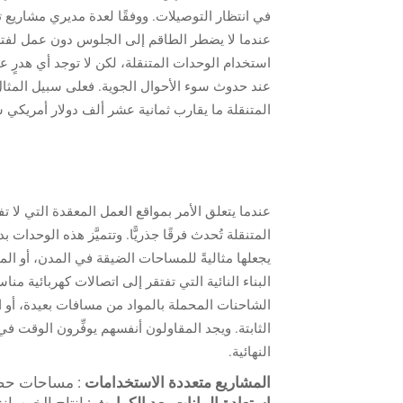
في انتظار التوصيلات. ووفقًا لعدة مديري مشاريع ت
عندما لا يضطر الطاقم إلى الجلوس دون عمل لفترا
استخدام الوحدات المتنقلة، لكن لا توجد أي هدرٍ عل
عند حدوث سوء الأحوال الجوية. فعلى سبيل المثا
المتنقلة ما يقارب ثمانية عشر ألف دولار أمريكي شهر
عندما يتعلق الأمر بمواقع العمل المعقدة التي لا 
المتنقلة تُحدث فرقًا جذريًّا. وتتميَّز هذه الوحدا
يجعلها مثاليةً للمساحات الضيقة في المدن، أو الم
البناء النائية التي تفتقر إلى اتصالات كهربائية من
الشاحنات المحملة بالمواد من مسافات بعيدة، أو 
الثابتة. ويجد المقاولون أنفسهم يوفِّرون الوقت في
النهائية.
المشاريع متعددة الاستخدامات
: مساحات حضر