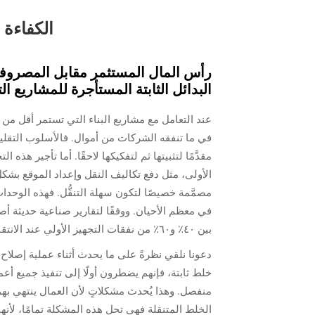
الكفاءة 
رأس المال المستثمر مقابل المصروفا
البدائل الثابتة المستأجرة للمشاريع التي ت
عند التعامل مع مشاريع البناء التي تستمر أقل من
في ما تنفقه الشركات من أموال. فالأسلوب التقليدي 
مقدَّمًا لتثبيتها ثم لتفكيكها لاحقًا. أما تأجير هذه
الأولى، مثل دفع تكاليف النقل وإعداد الموقع بشكل
مصمَّمة خصيصًا لتكون سهلة التنقُّل. فهذه الوحد
بين ٤٠٪ و٦٠٪ من نفقات التجهيز الأولي عند الانتقال إلى هذا البديل المتنقِّل لاحتياجاتها من الخلط.
دعونا نلقي نظرةً على ما يحدث أثناء عملية إصلا
خلط ثابتة، فإنهم يضطرون أولًا إلى تنفيذ جميع أ
منفصل. وهذا يُحدث مشكلاتٍ لأن العمال ينتهي بهم 
الخلط المتنقلة فهي تحل هذه المشكلة تمامًا، لأنه