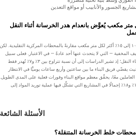
ة الفوري وسط بنية تحتية متضرِّرة
شاريع الجسور والأنابيب أو مواقع التعدين
متر مكعب يُعوَّض بانعدام هدر الخرسانة أثناء النقل
عمل
إن وحدات الخلط المتنقلة تكلف بالفعل ما يقارب ١٠ إلى ١٥٪ أكثر لكل متر مكعب مقارنةً بالمحطات المركزية التقليدية. لكن
يف المخفية — التي لا يتحدث عنها أحد عادةً — في الاعتبار. فعلى سبيل
المثال، هناك كمية كبيرة من الخرسانة المهدرة أثناء النقل؛ إذ تشير الدراسات إلى أن نسبة تتراوح بين ٣٪ و٧٪ تُهدر فقط
 حيث يقضّي فريق البناء ما بين ساعتين وأربع ساعات يوميًّا في الانتظار
عاملين معًا، يحقِّق معظم مواقع البناء وفورات فعلية على المدى الطويل.
ونحن نتحدَّث هنا عن وفورات حقيقية تتراوح بين ١٢٪ و١٨٪ إجمالًا في المشاريع التي تشكِّل فيها عملية توريد المواد إلى
الأسئلة الشائعة
 محطات خلط الخرسانة المتنقلة؟