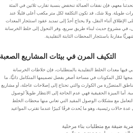
حدثنا معهم، فإن نفقات العمالة تنخفض بنسبة تقارب ثلاثين في المئة
ت طويلة. وبلا شك، قد تكون التكلفة لكل متر مكعب أعلى قليلًا عند
ى الإطلاق أثناء النقل، ولا يحتاج أحدٌ إلى تمديد عقود استئجار المعدات
ل، في مشروع حديث لبناء طريق سريع، وفر التحول إلى خلط الخرسانة
يًّا مقارنةً باستئجار المحطات الثابتة التقليدية.
التكيف المرن في بيئات المشاريع الصعبة
تفي فيها معدات الخلط التقليدية بالمتطلبات، فإن خلاطات الخرسانة
ت بدمجها لكل المكونات في مساحة أصغر بفضل تصميمها المتكامل ذاتيًّا، ما
ناطق المتضرِّرة من الكوارث والتي تحتاج إلى إصلاحات عاجلة، أو مشاريع
اسبة. أما الميزة الحقيقية فهي عدم الحاجة إلى الانتظار طويلاً لوصول
التعامل مع مشكلات الوصول المقيد التي تعاني منها محطات الخلط
 عدة حالات رئيسية، وهو ما يُحدث فرقًا كبيرًا عندما تقترب المواعيد
ية ضيقة مع متطلبات بناء مرحلية