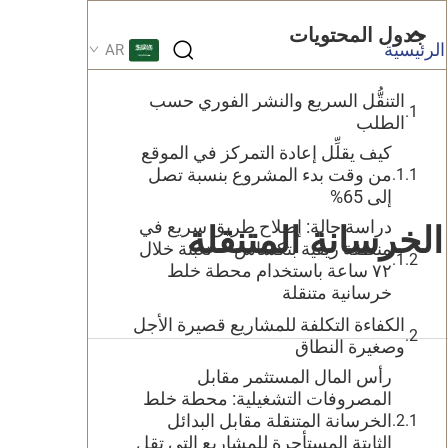
جدول المحتويات
لرئيسية
AR
التنقُّل السريع والنشر الفوري حسب
الطلب
كيف يقلِّل إعادة التمركز في الموقع
من وقت بدء المشروع بنسبة تصل
إلى 65%‏
دراسة حالة: إصلاح طريق سريع في
لخرسانة المتنقلة
منطقة ريفية بتكساس — تعبئة خلال
٧٢ ساعة باستخدام محطة خلط
خرسانية متنقلة
الكفاءة التكلفة للمشاريع قصيرة الأجل
وصغيرة النطاق
رأس المال المستثمر مقابل
المصروفات التشغيلية: محطة خلط
الخرسانة المتنقلة مقابل البدائل
الثابتة المستأجرة للمشاريع التي تقل