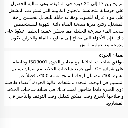
تتراوح بين 13 إلى 20 دورة في الدقيقة، وهي مثالية للحصول
على خرسانة متجانسة. وتحتوي الكابينة التي تستوعب المشغل
على مواد عازلة للصوت ومقاعد قابلة للتعديل لتحسين راحة
المشغل. وتتيح ميزة مضخة المياه ذاتية التهوية للمستخدمين
سحب الماء بسرعة للخلط، مما يحسّن عملية الخلط؛ علاوةً على
ذلك، فإن الأجزاء التي تحتاج إلى مقاومة للماء والحرارة تكون
مدمجة مع عملية الرش.
ضمان الجودة
تتوافق شاحنات الخلاط مع معايير الجودة ISO9001 وحاصلة
على شهادة CE. تأتي جميع شاحنات الخلاط مع ضمان تسليم
بنسبة 100٪ وضمان إرجاع المنتج بنسبة 100٪، فضلاً عن
التسليم في الوقت المحدد ومنتجات عالية الجودة. أعضاء طاقمنا
ذوي الخبرة دائمًا متاحون لمساعدتك في صيانة شاحنات الخلاط
وإصلاحها بأسرع وقت ممكن لتقليل وقت التوقف والتأخير في
المشاريع.