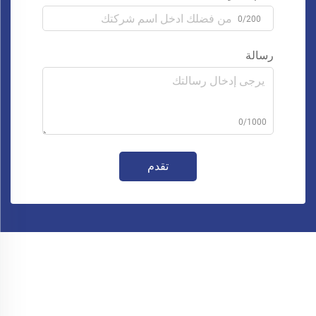
0/200
رسالة
0/1000
تقدم