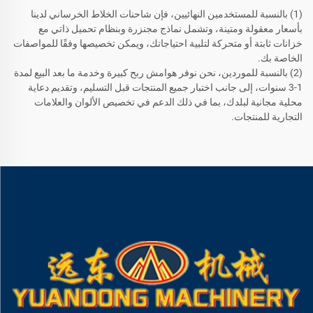
(1) بالنسبة للمستخدمين النهائيين، فإن شاحنات الخلاط الخرساني لدينا
بأسعار معقولة ومتينة، وتشمل نماذج مجنزرة وبنظام تحميل ذاتي مع
خزانات ثابتة أو متحركة لتلبية احتياجاتك، ويمكن تخصيصها وفقًا للمواصفات
الخاصة بك.
(2) بالنسبة للموردين، نحن نوفر هوامش ربح كبيرة وخدمة ما بعد البيع لمدة
1-3 سنوات، إلى جانب اختبار جميع المنتجات قبل التسليم، وتقديم دعاية
محلية مجانية لبلدك، بما في ذلك الدعم في تخصيص الألوان والعلامات
التجارية للمنتجات.