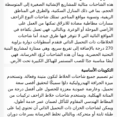
هذه الشاحنات مثالية للمشاريع الإنشائية الصغيرة إلى المتوسطة
الحجم، بما في ذلك المنازل السكنية، والطرق في المناطق
الريفية، وتسوية مواقع المناجم. تمتلك شاحنات النوع الزاحف
مسارات مطاطية مضادة للانزلاق تمكنها من العمل على
الأراضي الموحلة أو الوعرة. وبالتالي، فهي تعمل بكفاءة في
المواقع النائية التي لا تتوفر فيها طرق جيدة. أما شاحنات
الخلاطات ذات التحميل الذاتي فتقدم أسطوانات دوارة بزاوية
270 درجة بالإضافة إلى تفريغ سريع، وهي ممتازة لمشاريع البنية
التحتية الحضرية. وبما أن هذه الشاحنات تُزوّد الخرسانة، فهي
أيضًا مناسبة جدًا للصب المستمر للهياكل الكبيرة تحت الأرض.
التكوينات الأساسية
تم تصميم جميع شاحنات الخلاط لتكون متينة وفعالة. وتستخدم
ميزة الجرافة الهيدروليكية دلوًا سميكًا لتحقيق أقصى سعة
تحميل، وعارضة عمودية معززة للحصول على أفضل درجة من
المتانة الهيكلية. وتستخدم شاحنات خلاط الزاحف تركيبات من
المطاط الهندسي المقاوم للتآكل لضمان عمر خدمة أطول،
ويمكن لشاحنات الخزان ذات التحميل الذاتي أن تحتوي إما على
طبلة ثابتة أو متحركة، وبالتالي تخلط الخرسانة بسرعات دوران