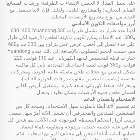
على سبيل المثال لا الحصر، الإنشاءات الطرقية؛ ورشات المصانع؛
المباني التجارية؛ والمشاريع البلدية. ولذلك، فإن آلاتنا ستعمل مع
العديد من أنواع مشاريع الأرضيات المختلفة.
أبرز مواصفات التكوين الأساسي
لدينا عدة طرازات، تشمل طرازات Yuandong 330؛ 400؛ 630؛
و680. عند الانتهاء، يمكن تكوين ماكينة الطحن الأرضية لكل طراز
على حدة لتصل إلى أقصى عرض عمل يتراوح بين 330 مم و680
مم، حسب الحجم المطلوب. بالإضافة إلى ذلك، تقدم Yuandong
خيارات قابلة للتخصيص للجهد الكهربائي عند 110 فولت، 220
فولت، و380 فولت لتلبية احتياجاتك المحددة. تأتي كل ماكينة
بشكل قياسي مع عجلات طحن ماسيّة عالية الجودة، ومحركات
نحاسية (مصممة لتتضمن مقاومة درجات الحرارة العالية)،
ومحركات شفط كهربائي بسعة كبيرة، وتشغيل تأريض تلقائي
لضمان طحن جميع الأرضيات بشكل نظيف وفعال.
الاستخدام والضمان الدعم
تم تصميم آلاتنا أيضًا بأسلوب سهل الاستخدام، وسيجد كل من
المشغلين المبتدئين والمحترفين أن تشغيل الآلة أمرٌ سهل بفضل
ترتيب أزرار التحكم البسيطة الموجودة على الآلات. يتم شحن كل
آلة في علبة خشبية حديدية مزدوجة ومقاومة للماء لضمان
حمايتها التامة أثناء الشحن إلى مختلف الموانئ المحلية. نقدّم