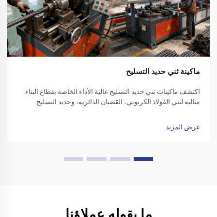
ماكينة ثني حديد التسليح
اكتشف ماكينات ثني حديد التسليح عالية الأداء الخاصة بقطاع البناء.
مثالية لثني الفولاذ الكربوني، القضبان الدائرية، وحديد التسليح
المموج. زد من كفاءة الموقع - تقدّم بطلب للحصول على عرض سعر
اليوم.
عرض المزيد
ما يقوله عملاؤنا