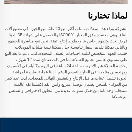
لماذا تختارنا
الشركة وراء هذا المعدّات تمتلك أكثر من 20 عامًا من الخبرة في تصنيع آلات
البناء، وهي معتمدة وفق المعيار ISO9001 والحصول على شهادة CE. لدينا
فريق بحث وتطوير خاص بنا وخطوط إنتاج أتمتة. نحن نبيع مباشرة للجمهور،
وبالتالي يمكننا تقديم أسعار تنافسية جدًا. يمكننا تلبية طلبات الموديلات
حسب الجهد المخصص لتلبية احتياجات العملاء المحددة. لدينا دعم ما بعد البيع
على مستوى عالمي لجميع العملاء، بما في ذلك ضمان لمدة 12 شهرًا،
وخدمة العملاء عبر الإنترنت متاحة 24 ساعة في اليوم و7 أيام في الأسبوع،
ومهندسين متاحين في الخارج لتقديم الدعم. لدينا عملية صارمة لمراقبة
الجودة تشمل عينات ما قبل الإنتاج والتفتيش النهائي للمعدات. لدينا عدد كبير
من الموانئ للشحن لضمان توصيل سريع وآمن. لقد اكتسبنا ثقة عالمية
لمنتجاتنا وخدماتنا من خلال سنوات عديدة من التعاون الاحترافي والسلس
مع عملائنا.