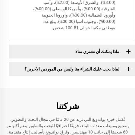
(3.00%)، والشرق الأوسط (2.00%)، وآسيا
الشرقية (00.00%)، وأمريكا الوسطى (00.00%)،
وأوروبا الشمالية (00.00%)، وأوروبا الجنوبية
(00.00%)، وجنوب آسيا (00.00%). يبلغ عدد
موظفي مكتبنا حوالي 51-100 شخص.
ماذا يمكنك أن تشتري منا؟
لماذا يجب عليك الشراء منا وليس من الموردين الآخرين؟
شركتنا
تُكمل خبرة يواندونغ التي تزيد عن 20 عامًا في مجال البحث والتطوير،
وتصنيع ومبيعات معدات البناء، فريقًا احترافيًا للبحث والتطوير يضم أكثر من
60 شخصًا إلى جانب 10 مهندسين. وتُزوَّد يواندونغ بأساليب إنتاج متقدمة،