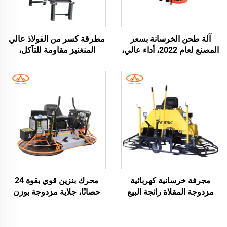
آلة طحن الخرسانة بسعر
مطرقة كسر من الفولاذ عالي
المصنع لعام 2022، أداء عالي،
المنغنيز مقاومة للتآكل،
آلة طحن الأرضيات الخرسانية،
لتكسير المواد الحاملة للحصى
بناء الطرق
الصلبة، ماكينة كسر بالمطرقة
بمحرك ديزل، جهاز طحن
الزجاج بمطرقة كسر
مجرفة خرسانية كهربائية
محرك بنزين قوي بقوة 24
مزدوجة المقلاة رائجة البيع
حصانًا، جلاية مزدوجة بوزن
بدعم شهادة CE، مجرفة
380 كجم تعمل بالطاقة،
تسوية الطرق المتنقلة ذات
مجرفة كهربائية لصقل
القرص الطاحن السميك
الخرسانة