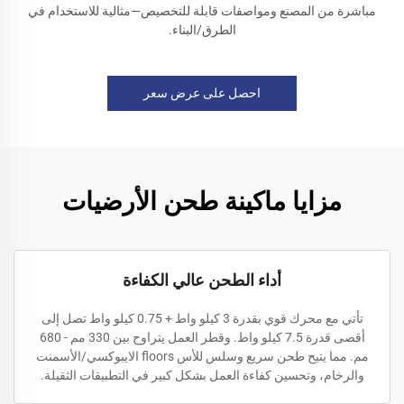
مباشرة من المصنع ومواصفات قابلة للتخصيص—مثالية للاستخدام في
الطرق/البناء.
احصل على عرض سعر
مزايا ماكينة طحن الأرضيات
أداء الطحن عالي الكفاءة
تأتي مع محرك قوي بقدرة 3 كيلو واط + 0.75 كيلو واط تصل إلى
أقصى قدرة 7.5 كيلو واط. وقطر العمل يتراوح بين 330 مم - 680
مم. مما يتيح طحن سريع وسلس للأس floors الايبوكسي/الأسمنت
والرخام، وتحسين كفاءة العمل بشكل كبير في التطبيقات الثقيلة.