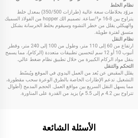
نظام الخلط
مزوّد بخلاطات سعة عالية (طرازات 350/500) بمعدل خلط
يتراوح بين 8-16 م³/ساعة. تصميم الك hopper من الفولاذ السميك
والهيكلي يقلل من خطر التشوه وسيقوم بخلط الخرسانة بشكل
متسق لفترة طويلة.
نظام النقل
ارتفاع من 60 إلى 110 متر، وطول من 100 إلى 240 متر، وقطر
أنبوب 10 أو 12 سم لتحسين تطبيقات متعددة (الركام)، مما يسمح
بنقل مواد الركام الكبيرة من خلال تطبيق نظام ضغط عالي.
التحكم والتنقل
يقلل المقبض عن بُعد من العمل اليدوي في الموقع ويُبسّط
التشغيل. تدعم الإطارات الخاصة بالطرق الوعرة سحب مقطورة،
مما يسهل النقل السريع بين مواقع العمل. الحجم المدمج (أطوال
تتراوح بين 4.2 م إلى 5.5 م) يزيد من القدرة على المناورة.
الأسئلة الشائعة