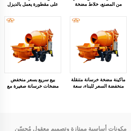
من المصنع، خلاط مضخة
على مقطورة يعمل بالديزل
خرسانية، خلاط أسمنت
والكهرباء والهيدروليك، ماكينة
بسرعة 1480 دورة/دقيقة
مضخة أسطوانة إسمنتية
لتسطيح الأسطح لبناء المنازل
ماكينة مضخة خرسانة متنقلة
بيع سريع بسعر منخفض
منخفضة السعر للبناء، سعة
مضخات خرسانة صغيرة مع
30 م³/ساعة، خلاط خرسانة
جهاز تحكم عن بعد ورفع
مع مضخة رمل
تلقائي مضخة خرسانة كهربائية
مكونات أساسية ممتازة وتصميم معقول مُحسّن