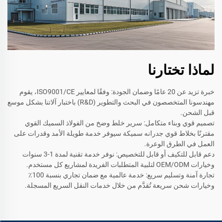
لماذا تختارنا
خبرة تزيد عن 20 عامًا وضمان الجودة: وفقًا لمعايير ISO9001/CE، يقوم
مهندسونا المتخصصون في البحث والتطوير (R&D) باختبار آلاتنا بشكل موسع
قبل الشحن.
تصميم قوي وبناء متكامل: سرير خلط وضخ من الفولاذ السميك القوي
مقترنًا بخلاط قوي جدرانه سميكة سيوفر خدمة طويلة الأمد وقدرات على
العمل في الطرق الوعرة.
دعم قابل للتكيف أو قابل للتخصيص: نوفر خدمة تقنية لمدة 1-3 سنوات
وخيارات OEM/ODM لتلبية المتطلبات الفريدة لمشاريع كل مستخدم.
تجارة آمنة وتسليم سريع: خدمة عالمية مع ضمان تجاري بنسبة 100٪
وخيارات شحن سريعة تُقدَّم من خلال خدمات النقل السريع المسجلة.