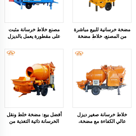
مضخة خرسانية للبيع مباشرة
مصنع خلاط خرسانة مثبت
من المصنع، خلاط مضخة
على مقطورة يعمل بالديزل
خرسانية، خلاط أسمنت
والكهرباء والهيدروليك، ماكينة
بسرعة 1480 دورة/دقيقة
مضخة أسطوانة إسمنتية
لتسطيح الأسطح لبناء المنازل
خلاط خرسانة صغير ديزل
أفضل بيع: مضخة خلط ونقل
عالي الكفاءة مع مضخة،
الخرسانة ذاتية التغذية من
ماكينة خرسانة للخلط والضخ
موردين صينيين