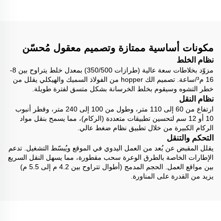
مكونات أساسية ممتازة وتصميم معقول مُحسّن
نظام الخلط
مزوّد بخلاطات سعة عالية (طرازات 350/500) بمعدل خلط يتراوح بين 8-
16 م³/ساعة. تصميم الك hopper من الفولاذ السميك والهيكلي يقلل من
خطر التشوه وسيقوم بخلط الخرسانة بشكل متسق لفترة طويلة.
نظام النقل
ارتفاع من 60 إلى 110 متر، وطول من 100 إلى 240 متر، وقطر أنبوب
10 أو 12 سم لتحسين تطبيقات متعددة (الركام)، مما يسمح بنقل مواد
الركام الكبيرة من خلال تطبيق نظام ضغط عالي.
التحكم والتنقل
يقلل المقبض عن بُعد من العمل اليدوي في الموقع ويُبسّط التشغيل. تدعم
الإطارات الخاصة بالطرق الوعرة سحب مقطورة، مما يسهل النقل السريع
بين مواقع العمل. الحجم المدمج (أطوال تتراوح بين 4.2 م إلى 5.5 م)
يزيد من القدرة على المناورة.