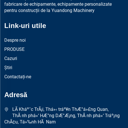
fabricare de echipamente, echipamente personalizate
pentru construcții de la Yuandong Machinery
Link-uri utile
Despre noi
PRODUSE
Cazuri
Știri
Contactați-ne
Adresă
LÃ­ Kháº¯c TrÃ¡i, Thá»‹ tráº¥n ThÆ°á»£ng Quan,
ThÃ nh phá»‘ HÆ°ng DÆ°Æ¡ng, ThÃ nh phá»‘ Tráº¡ng
ChÃ¢u, Tá»‰nh HÃ Nam