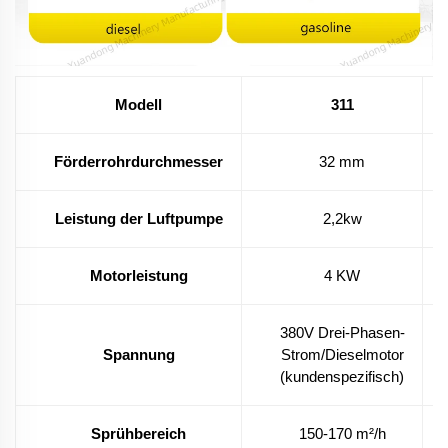
Modell
311
Förderrohrdurchmesser
32 mm
Leistung der Luftpumpe
2,2kw
Motorleistung
4 KW
380V Drei-Phasen-
Spannung
Strom/Dieselmotor
(kundenspezifisch)
Sprühbereich
150-170 m²/h