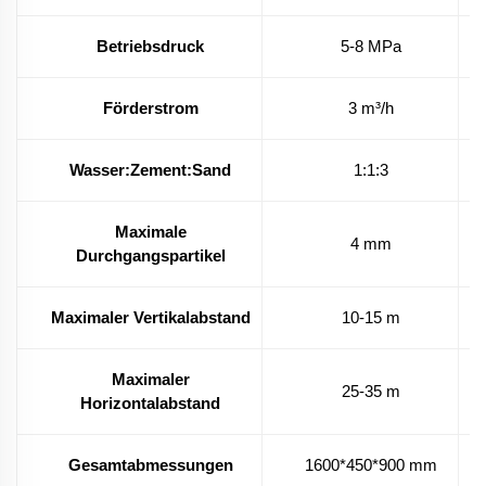
Betriebsdruck
5-8 MPa
Förderstrom
3 m³/h
Wasser:Zement:Sand
1:1:3
Maximale
4 mm
Durchgangspartikel
Maximaler Vertikalabstand
10-15 m
Maximaler
25-35 m
Horizontalabstand
Gesamtabmessungen
1600*450*900 mm