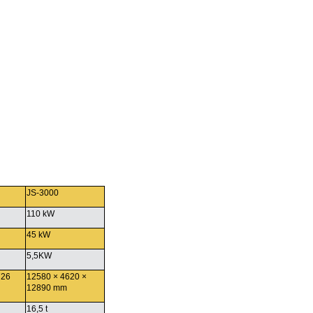
JS-3000
110 kW
45 kW
5,5KW
726
12580 × 4620 ×
12890 mm
16,5 t