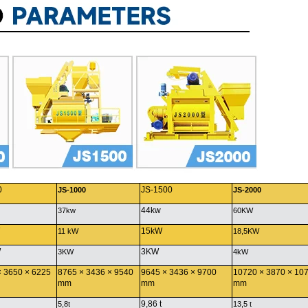
0
JS-1500
JS-1000
JS-2000
44kw
37kw
60KW
15kW
11 kW
18,5KW
W
3KW
3KW
4kW
× 3650 × 6225
8765 × 3436 × 9540
9645 × 3436 × 9700
10720 × 3870 × 10
mm
mm
mm
9,86 t
5,8t
13,5 t