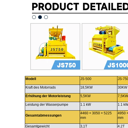
Modell
JS-500
JS-75
Kraft des Motorrads
18,5KW
30KW
Erhöhung der Motorleistung
5,5KW
7,5KW
Leistung der Wasserpumpe
1.1 kW
1.1 k
4460 × 3050 × 5225
4950 
Gesamtabmessungen
mm
mm
Gesamtgewicht
3,1T
4.2T