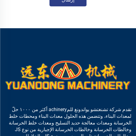
تقدم شركة تشنغتشو يواندونغ للمachinery أكثر من ١٠٠٠ حلّ
لمعدات البناء، وتتضمن هذه الحلول معدات البناء ومحطات خلط
الخرسانة ومعدات معالجة حديد التسليح ومعدات خلط الخرسانة
وخالطات الخرسانة وخالطات الخرسانة الإجبارية من نوع JS